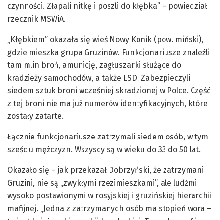
czynności. Złapali nitkę i poszli do kłębka” – powiedział
rzecznik MSWiA.
„Kłębkiem” okazała się wieś Nowy Konik (pow. miński),
gdzie mieszka grupa Gruzinów. Funkcjonariusze znaleźli
tam m.in broń, amunicję, zagłuszarki służące do
kradzieży samochodów, a także LSD. Zabezpieczyli
siedem sztuk broni wcześniej skradzionej w Polce. Część
z tej broni nie ma już numerów identyfikacyjnych, które
zostały zatarte.
Łącznie funkcjonariusze zatrzymali siedem osób, w tym
sześciu mężczyzn. Wszyscy są w wieku do 33 do 50 lat.
Okazało się – jak przekazał Dobrzyński, że zatrzymani
Gruzini, nie są „zwykłymi rzezimieszkami”, ale ludźmi
wysoko postawionymi w rosyjskiej i gruzińskiej hierarchii
mafijnej. „Jedna z zatrzymanych osób ma stopień wora –