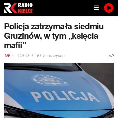
Policja zatrzymała siedmiu
Gruzinów, w tym „księcia
mafii”
A
2 min. czytania
A
PAP
2025-05-16 14:56