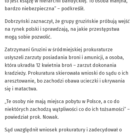
to jest książę w hierarchii bandyckiej. To osoba mafijna,
bardzo niebezpieczna” – podkreślił.
Dobrzyński zaznaczył, że grupy gruzińskie próbują wejść
na rynek polski i sprawdzają, na jakie przestępstwa
mogą sobie pozwolić.
Zatrzymani Gruzini w śródmiejskiej prokuraturze
usłyszeli zarzuty posiadania broni i amunicji, a osoba,
która ukradła 12 kwietnia broń – zarzut dokonania
kradzieży. Prokuratura skierowała wnioski do sądu o ich
aresztowanie, bo zachodzi obawa ucieczki i ukrywania
się i matactwa.
„Te osoby nie mają miejsca pobytu w Polsce, a co do
niektórych zachodzą wątpliwości co do ich tożsamości” –
powiedział prok. Nowak.
Sąd uwzględnił wniosek prokuratury i zadecydował o