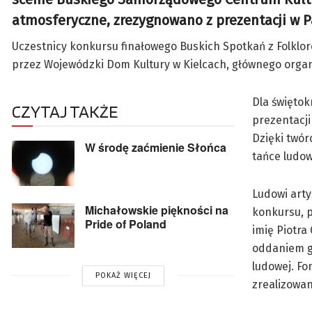
atmosferyczne, zrezygnowano z prezentacji w 
Uczestnicy konkursu finałowego Buskich Spotkań z Folklor
przez Wojewódzki Dom Kultury w Kielcach, głównego organi
Dla świętok
CZYTAJ TAKŻE
prezentacji
Dzięki twór
W środę zaćmienie Słońca
tańce ludow
Ludowi arty
Michałowskie piękności na
konkursu, p
Pride of Poland
imię Piotra
oddaniem g
ludowej. Fo
POKAŻ WIĘCEJ
zrealizowan