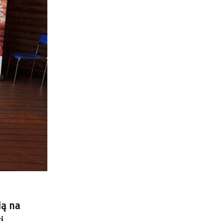
dą na
i