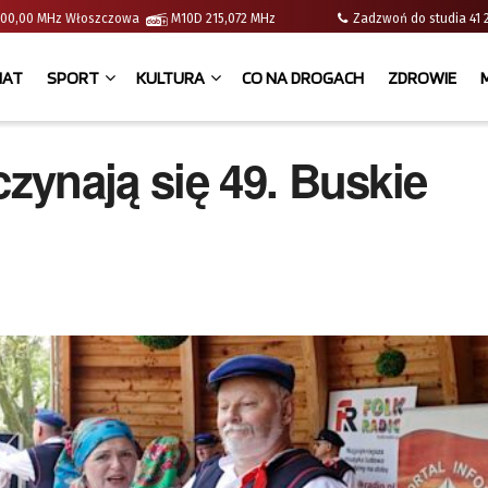
 | 100,00 MHz Włoszczowa
M10D 215,072 MHz
Zadzwoń do studia 
IAT
SPORT
KULTURA
CO NA DROGACH
ZDROWIE
ynają się 49. Buskie