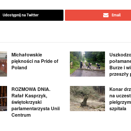
Udostępnij na Twitter
Email
Michałowskie
Uszkodzo
piękności na Pride of
połamane
Poland
Burze i w
przeszły 
ROZMOWA DNIA.
Konar dr
Rafał Kasprzyk,
na uczest
świętokrzyski
pielgrzymk
parlamentarzysta Unii
szpitala
Centrum