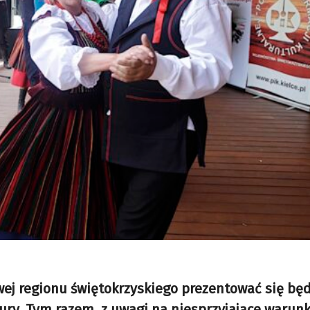
wej regionu świętokrzyskiego prezentować się bę
y. Tym razem, z uwagi na niesprzyjające warunk