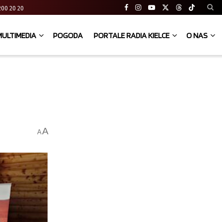
41 200 20 20
MULTIMEDIA
POGODA
PORTALE RADIA KIELCE
O NAS
A
A