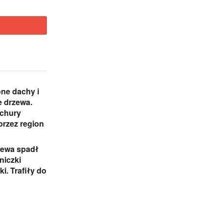
ne dachy i
 drzewa.
ichury
przez region
zewa spadł
niczki
i. Trafiły do