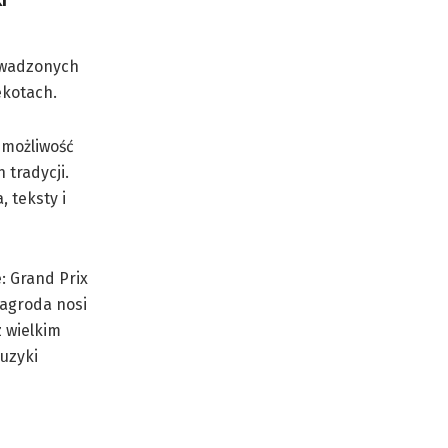
rowadzonych
ekotach.
 możliwość
tradycji.
 teksty i
: Grand Prix
nagroda nosi
z wielkim
uzyki