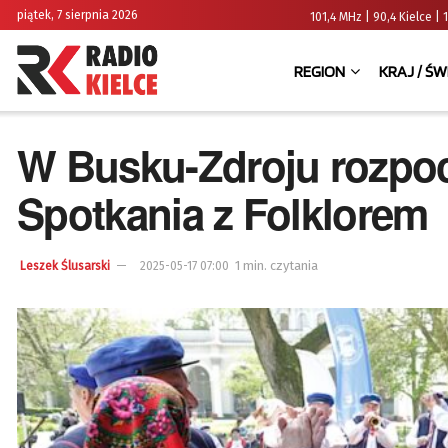
piątek, 7 sierpnia 2026
101,4 MHz | 90,4 Kielce
REGION
KRAJ / ŚW
W Busku-Zdroju rozpocz
Spotkania z Folklorem
1 min. czytania
Leszek Ślusarski
2025-05-17 07:00