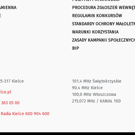
AMIENNA
PROCEDURA ZGŁOSZEŃ WEWNĘ
E
REGULAMIN KONKURSÓW
STANDARDY OCHRONY MAŁOLET
WARUNKI KORZYSTANIA
ZASADY KAMPANII SPOŁECZNYC
BIP
25-317 Kielce
101,4 MHz Świętokrzyskie
90,4 MHz Kielce
lce.pl
100,0 MHz Włoszczowa
215,072 MHz / KANAŁ 10D
1 363 05 00
 Radia Kielce
600 904 600