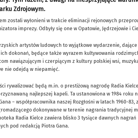
Parku Zdrojowym.
em zostali wyłonieni w trakcie eliminacji rejonowych przep
zatora imprezy. Odbyły się one w Opatowie, Jędrzejowie i Ci
rzyskich artystów ludowych to wyjątkowe wydarzenie, dające
 ich dokonań, będące także wyrazem kultywowania rodzimych 
com nawiązującym i czerpiącym z kultury polskiej wsi, muzyka,
e nie odejdą w niepamięć.
ści rywalizować będą m.in. o prestiżową nagrodę Radia Kielce
rzyznawaną najlepszej kapeli. Ta ustanowiona w 1984 roku 
 Gana – współpracownika naszej Rozgłośni w latach 1960-83, 
romadzącego dokonywane w terenie nagrania tradycyjnej m
noteka Radia Kielce zawiera blisko 3 tysiące dawnych nagrań
ych pod redakcją Piotra Gana.