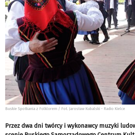
Buskie Spotkania z Folklorem / Fot. Jarosław Kubalski - Radio Kielce
Przez dwa dni twórcy i wykonawcy muzyki ludo
scenie Buskiego Samorządowego Centrum Kultur