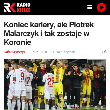
Koniec kariery, ale Piotrek
Malarczyk i tak zostaje w
Koronie
A
1 min. czytania
A
Rafał Szymczyk
2025-05-18 07:11