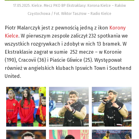
17.05.2025. Kielce. Mecz PKO BP Ekstraklasy: Korona Kielce – Raków
Częstochowa / Fot. Wiktor Taszłow – Radio Kielce
Piotr Malarczyk jest z pewnością jedną z ikon
Korony
Kielce
. W pierwszym zespole zaliczył 232 spotkania we
wszystkich rozgrywkach i zdobył w nich 13 bramek. W
Ekstraklasie zagrał w sumie 252 mecze – w Koronie
(190), Cracovii (36) i Piaście Gliwice (25). Występował
również w angielskich klubach Ipswich Town i Southend
United.