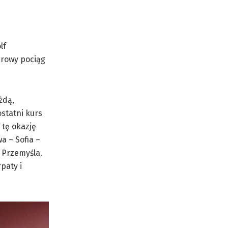
lf
arowy pociąg
żdą,
statni kurs
 tę okazję
 – Sofia –
 Przemyśla.
paty i