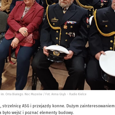
im. Orła Białego. Noc Muzeów / Fot. Anna Głąb – Radio Kielce
 strzelnicę ASG i przejazdy konne. Dużym zainteresowaniem 
 było wejść i poznać elementy budowy.