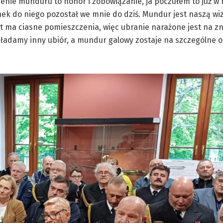
e munduru to honor i zobowiązanie, ja poczułem to już w
ek do niego pozostał we mnie do dziś. Mundur jest naszą wi
t ma ciasne pomieszczenia, więc ubranie narażone jest na zn
ładamy inny ubiór, a mundur galowy zostaje na szczególne o