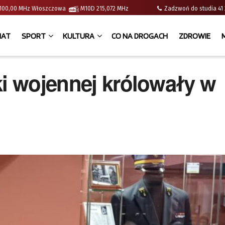
 | 100,00 MHz Włoszczowa
M10D 215,072 MHz
Zadzwoń do studia 
IAT
SPORT
KULTURA
CO NA DROGACH
ZDROWIE
ki wojennej królowały w