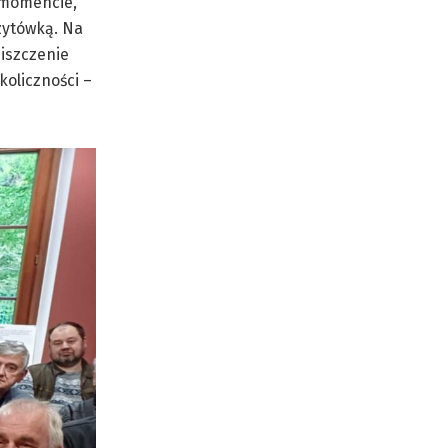
 momencie,
zytówką. Na
iszczenie
koliczności –