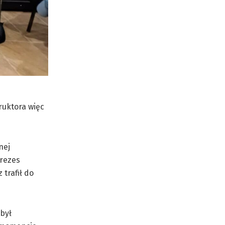
ruktora więc
nej
rezes
trafił do
 był