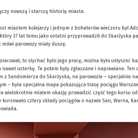
czy nowszą i starszą historię miasta.
est miastem kolejarzy i jednym z bohaterów wieczoru był Ado
który 37 lat temu jako ostatni przyprowadził do Skarżyska p
k mówi parowozy miały duszę.
k pracował, to słychać było jego pracę, można było usłyszeć ka
 nawet usterkę. Te potem były zgłaszane i naprawiane. Ten o
 z Sandomierza do Skarżyska, na parowozie – specjalnie na
m – była specjalna mapa pokazująca trasę pociągu Warszawa
Ja wielokrotnie miałem okazję prowadzić część tego kursu od
ie kursowało cztery składy pociągów o nazwie San, Warna, Kar
powiada.