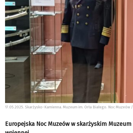
17.05.2025. Skarżysko-Kamienna. Muzeum im. Orła Białego. Noc Muzeów / F
Europejska Noc Muzeów w skarżyskim Muzeum im
wojennej.