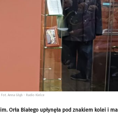
ot. Anna Głąb - Radio Kielce
. Orła Białego upłynęła pod znakiem kolei i ma