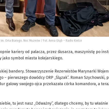
im. Orła Białego. Noc Muzeów / Fot. Anna Głąb – Radio Kielce
topnie kariery od palacza, przez ślusarza, maszynistę po inst
 jako symbol miasta kolejarskiego.
kiej bandery. Stowarzyszenie Rezerwistów Marynarki Wojen
 – pierwszego dowódcy ORP „Ślązak”. Roman Szychowski, p
r galowy swojego ojca przekazała córka komandora, a teraz 
iebie, tu jest nasz „Odważny”, dlatego chcemy, by tu właśnie