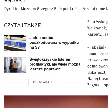
Dyrektor Muzeum Grzegorz Bień podkreśla, że spotkanie łą
Skarżysko j
CZYTAJ TAKŻE
Walkowiak, 
Karpaty. Ja
Jedna osoba
poszkodowana w wypadku
na S7
– Jak silni
najmniejsza
Świętokrzyskie liderem
prowadziłem
profilaktyki, ale wiele można
odmalowany
jeszcze poprawić
Bukareszt. 
Na tej tras
POKAŻ WIĘCEJ
Zagórz – o