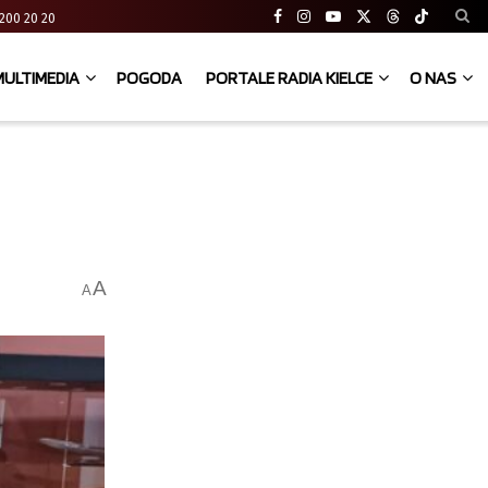
41 200 20 20
MULTIMEDIA
POGODA
PORTALE RADIA KIELCE
O NAS
A
A