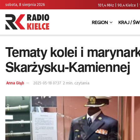
sobota, 8 sierpnia 2026
101,4 MHz | 90,4 Kielce
REGION
KRAJ / ŚW
Tematy kolei i marynar
Skarżysku-Kamiennej
2 min. czytania
Anna Głąb
2025-05-18 07:37