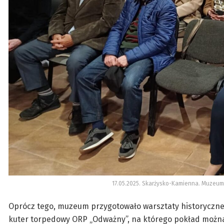
17.05.2025. Skarżysko-Kamienna. Muzeum 
Oprócz tego, muzeum przygotowało warsztaty historyczne,
kuter torpedowy ORP „Odważny”, na którego pokład można