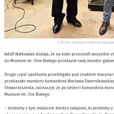
17.05.2025. Skarżysko-Kamienna. Muzeum 
Adolf Walkowiak dodaje, że na kolei przeszedł wszystkie s
do Muzeum im. Orła Białego przekazał swój mundur galowy
Druga część spotkania przebiegała pod znakiem marynars
przekazało munduru komandora Wacława Dwornikowskiego
Stowarzyszenia, zaznaczył, że po śmierci komandora mundu
Muzeum im. Ora Białego.
– Jesteśmy z tym miejscem bardzo związani, tu jesteśmy u s