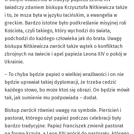
świadczy zdaniem biskupa Krzysztofa Nitkiewicza także
i to, że msza była w języku łacińskim, a ewangelia w
greckim. Bardzo istotne było podkreślanie misyjnej roli
Kościoła, czyli takiego, który wychodzi do świata,
podchodzi do każdego człowieka jak do brata. Uwagę
biskupa Nitkiewicza zwrócił także wątek o konfliktach
zbrojnych na świecie i apel papieża Leona XIV o pokój w
Ukrainie.
– To chyba będzie papież o wielkiej wrażliwości i on nie
będzie uprawiał takiej dyplomacji, że trzeba cedzić
każdego słowo, bo może ktoś się obrazi. On będzie mówił
tak, jak sumienie mu podpowiada – dodał.
Biskup zwrócił również uwagę na symbole. Pierścień i
pastorał, którego użył papież podczas celebracji były
bardzo tradycyjne. Papież Franciszek zmienił pastorał
na formę krzyża, a Leon XIV wrócił do pastorału, którego