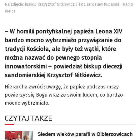
Na zdjęciu: biskup Krzysztof Nitkiewicz / Fot. Jarosław Kubalski - Radio
Kielce
– W homilii pontyfikalnej papieża Leona XIV
bardzo mocno wybrzmiało przywiązanie do
tradycji Kościoła, ale były też wątki, które
można nazwać do pewnego stopnia
innowatorskimi – powiedział biskup diecezji
sandomierskiej Krzysztof Nitkiewicz.
Hierarcha zwrócił uwagę, że papież podczas mszy
powierzył się Bogu wraz ze swoim ludem, co bardzo
mocno wybrzmiało.
CZYTAJ TAKŻE
Siedem wieków parafii w Olbierzowicach