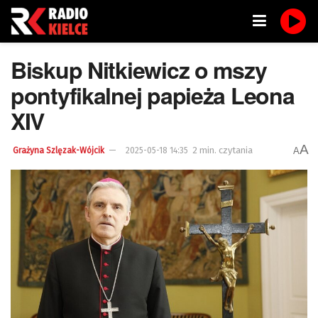
Biskup Nitkiewicz o mszy
pontyfikalnej papieża Leona
XIV
A
2 min. czytania
A
Grażyna Szlęzak-Wójcik
2025-05-18 14:35