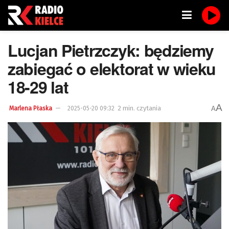
Lucjan Pietrzczyk: będziemy
zabiegać o elektorat w wieku
18-29 lat
A
2 min. czytania
A
Marlena Płaska
2025-05-20 09:32