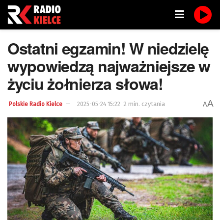
Ostatni egzamin! W niedzielę
wypowiedzą najważniejsze w
życiu żołnierza słowa!
A
2 min. czytania
A
Polskie Radio Kielce
2025-05-24 15:22