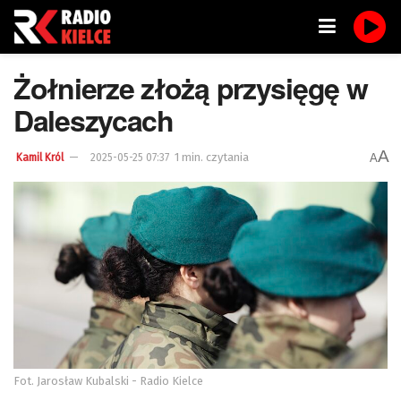
Żołnierze złożą przysięgę w
Daleszycach
A
1 min. czytania
A
Kamil Król
2025-05-25 07:37
Fot. Jarosław Kubalski - Radio Kielce