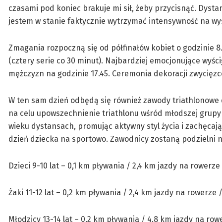
czasami pod koniec brakuje mi sił, żeby przycisnąć. Dystan
jestem w stanie faktycznie wytrzymać intensywność na wy
Zmagania rozpoczną się od półfinałów kobiet o godzinie 8.
(cztery serie co 30 minut). Najbardziej emocjonujące wyścigi
mężczyzn na godzinie 17.45. Ceremonia dekoracji zwycięzcó
W ten sam dzień odbędą się również zawody triathlonowe d
na celu upowszechnienie triathlonu wśród młodszej grupy
wieku dystansach, promując aktywny styl życia i zachęcaj
dzień dziecka na sportowo. Zawodnicy zostaną podzielni n
Dzieci 9-10 lat – 0,1 km pływania / 2,4 km jazdy na rowerze
Żaki 11-12 lat – 0,2 km pływania / 2,4 km jazdy na rowerze 
Młodzicy 13-14 lat – 0,2 km pływania / 4,8 km jazdy na row