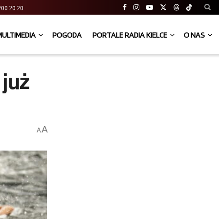
41 200 20 20
MULTIMEDIA
POGODA
PORTALE RADIA KIELCE
O NAS
 już
A
A