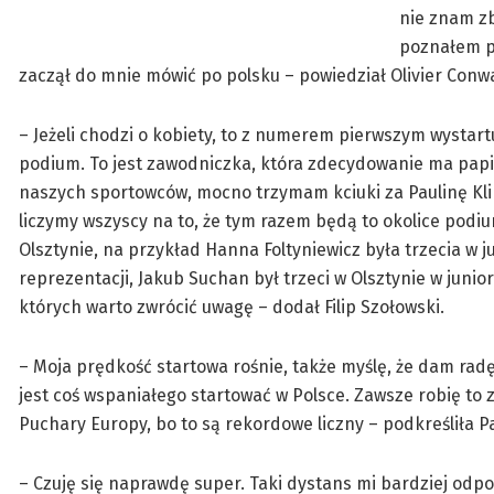
nie znam zb
poznałem p
zaczął do mnie mówić po polsku – powiedział Olivier Conw
– Jeżeli chodzi o kobiety, to z numerem pierwszym wystart
podium. To jest zawodniczka, która zdecydowanie ma papier
naszych sportowców, mocno trzymam kciuki za Paulinę Klim
liczymy wszyscy na to, że tym razem będą to okolice podi
Olsztynie, na przykład Hanna Foltyniewicz była trzecia w ju
reprezentacji, Jakub Suchan był trzeci w Olsztynie w junior
których warto zwrócić uwagę – dodał Filip Szołowski.
– Moja prędkość startowa rośnie, także myślę, że dam radę
jest coś wspaniałego startować w Polsce. Zawsze robię to 
Puchary Europy, bo to są rekordowe liczny – podkreśliła P
– Czuję się naprawdę super. Taki dystans mi bardziej odpo