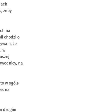
iach
, żeby
ach na
li chodzi o
rywam, że
u w
naszej
zawodnicy, na
to w ogóle
nas na
ym drugim