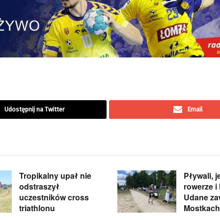
Udostępnij na Twitter
Email
Tropikalny upał nie
Pływali, j
odstraszył
rowerze i 
uczestników cross
Udane za
triathlonu
Mostkach