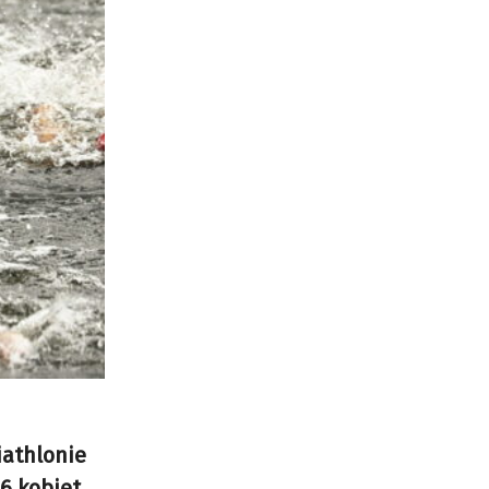
iathlonie
6 kobiet.