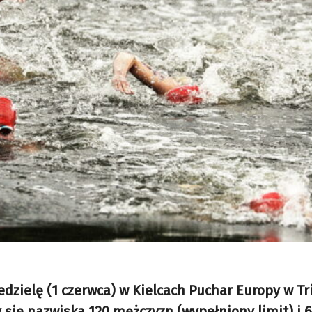
dzielę (1 czerwca) w Kielcach Puchar Europy w Tr
y się nazwiska 120 mężczyzn (wypełniony limit) i 6