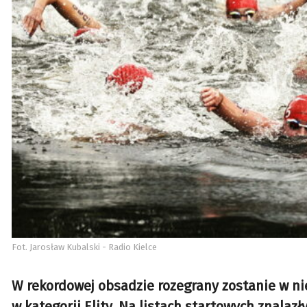
Fot. Jarosław Kubalski - Radio Kielce
W rekordowej obsadzie rozegrany zostanie w nie
w kategorii Elity. Na listach startowych znalazł