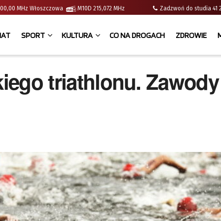
 | 100,00 MHz Włoszczowa
M10D 215,072 MHz
Zadzwoń do studia 
IAT
SPORT
KULTURA
CO NA DROGACH
ZDROWIE
kiego triathlonu. Zawody