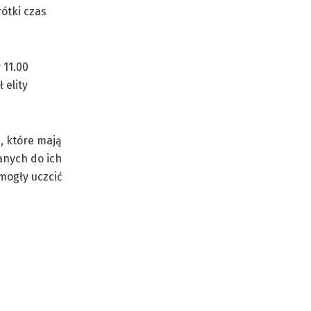
rótki czas
 11.00
 elity
, które mają
anych do ich
mogły uczcić