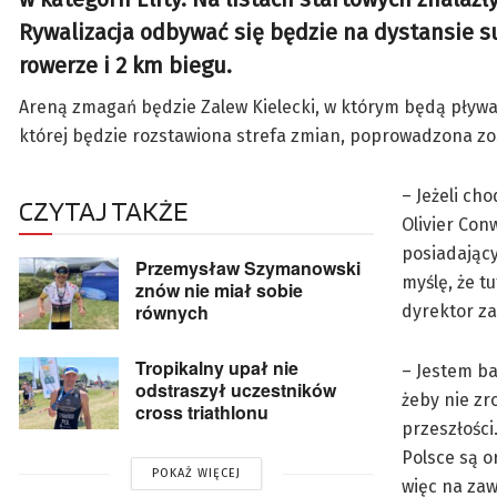
Rywalizacja odbywać się będzie na dystansie su
rowerze i 2 km biegu.
Areną zmagań będzie Zalew Kielecki, w którym będą pływać 
której będzie rozstawiona strefa zmian, poprowadzona zo
– Jeżeli ch
CZYTAJ TAKŻE
Olivier Con
posiadający
Przemysław Szymanowski
myślę, że t
znów nie miał sobie
równych
dyrektor za
Tropikalny upał nie
– Jestem ba
odstraszył uczestników
żeby nie zr
cross triathlonu
przeszłości
Polsce są 
POKAŻ WIĘCEJ
więc na zaw