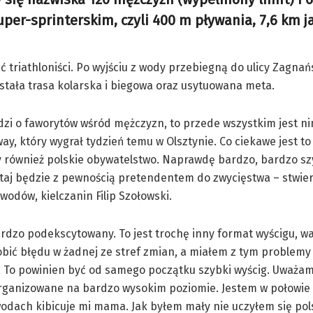
per-sprinterskim, czyli 400 m pływania, 7,6 km j
triathloniści. Po wyjściu z wody przebiegną do ulicy Zagnańs
stała trasa kolarska i biegowa oraz usytuowana meta.
odzi o faworytów wśród mężczyzn, to przede wszystkim jest ni
way, który wygrał tydzień temu w Olsztynie. Co ciekawe jest t
 również polskie obywatelstwo. Naprawdę bardzo, bardzo sz
utaj będzie z pewnością pretendentem do zwycięstwa – stwier
wodów, kielczanin Filip Szołowski.
rdzo podekscytowany. To jest trochę inny format wyścigu, w
obić błędu w żadnej ze stref zmian, a miałem z tym problemy
. To powinien być od samego początku szybki wyścig. Uważa
organizowane na bardzo wysokim poziomie. Jestem w połowie
odach kibicuje mi mama. Jak byłem mały nie uczyłem się pol