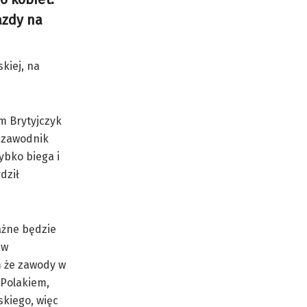
azdy na
kiej, na
m Brytyjczyk
o zawodnik
ybko biega i
dził
ażne będzie
 w
m że zawody w
 Polakiem,
skiego, więc