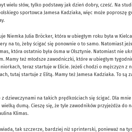
yt wielu słów, tylko podstawy jak dzień dobry, cześć. Na stud
olskiego sportowca Jamesa Kadziaka, więc może poproszę go
ay.
uje Niemka Julia Bröcker, która w ubiegłym roku była w Kielc
y na to, żeby ścigać się ponownie o to samo. Natomiast jeże
as, która ostatnio była ósma w Olsztynie. Natomiast nie uk
um. Mamy też młodsze zawodniczki, które w ubiegłym tygodni
niorkach, teraz startuje w Elicie. Jeżeli chodzi o mężczyzn z 
ach, tutaj startuje z Elitą. Mamy też Jamesa Kadziaka. To są 
 z dziewczynami na takich prędkościach się ścigać. Dla mnie 
z wielką dumą. Cieszę się, że tyle zawodników przyjeżdża do 
aulina Klimas.
wiada, tak szczerze, bardziej niż sprinterski, ponieważ na t