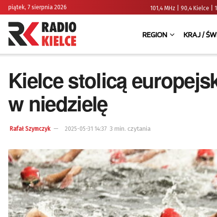
piątek, 7 sierpnia 2026
101,4 MHz | 90,4 Kielce
REGION
KRAJ / ŚW
Kielce stolicą europejs
w niedzielę
3 min. czytania
Rafał Szymczyk
2025-05-31 14:37