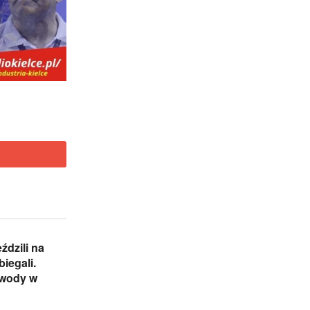
eździli na
biegali.
wody w