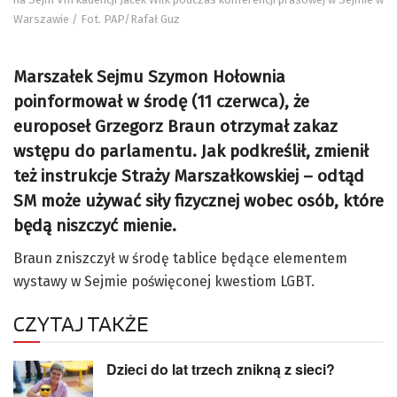
Warszawie / Fot. PAP/Rafał Guz
Marszałek Sejmu Szymon Hołownia
poinformował w środę (11 czerwca), że
europoseł Grzegorz Braun otrzymał zakaz
wstępu do parlamentu. Jak podkreślił, zmienił
też instrukcje Straży Marszałkowskiej – odtąd
SM może używać siły fizycznej wobec osób, które
będą niszczyć mienie.
Braun zniszczył w środę tablice będące elementem
wystawy w Sejmie poświęconej kwestiom LGBT.
CZYTAJ TAKŻE
Dzieci do lat trzech znikną z sieci?