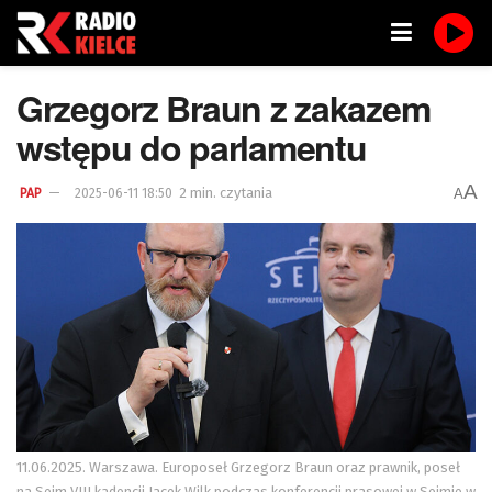
Grzegorz Braun z zakazem
wstępu do parlamentu
A
2 min. czytania
A
PAP
2025-06-11 18:50
11.06.2025. Warszawa. Europoseł Grzegorz Braun oraz prawnik, poseł
na Sejm VIII kadencji Jacek Wilk podczas konferencji prasowej w Sejmie w