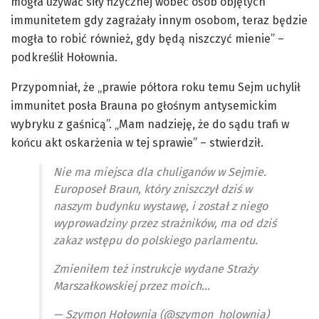
mogła używać siły fizycznej wobec osób objętych
immunitetem gdy zagrażały innym osobom, teraz będzie
mogła to robić również, gdy będą niszczyć mienie” –
podkreślił Hołownia.
Przypomniał, że „prawie półtora roku temu Sejm uchylił
immunitet posła Brauna po głośnym antysemickim
wybryku z gaśnicą”. „Mam nadzieję, że do sądu trafi w
końcu akt oskarżenia w tej sprawie” – stwierdził.
Nie ma miejsca dla chuliganów w Sejmie.
Europoseł Braun, który zniszczył dziś w
naszym budynku wystawę, i został z niego
wyprowadziny przez strażników, ma od dziś
zakaz wstępu do polskiego parlamentu.
Zmieniłem też instrukcje wydane Straży
Marszałkowskiej przez moich…
— Szymon Hołownia (@szymon_holownia)