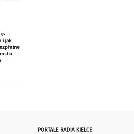
 e-
 i jak
Bezpłatne
m dla
w
PORTALE RADIA KIELCE