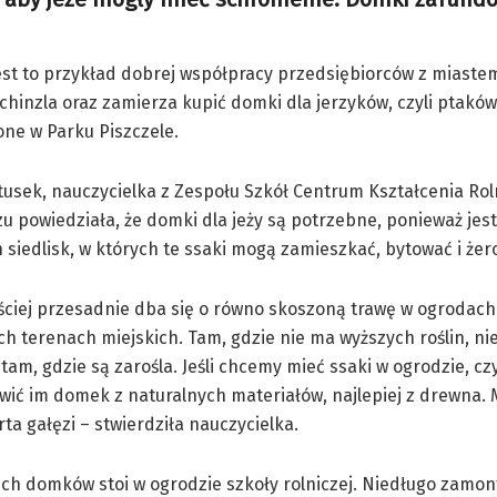
est to przykład dobrej współpracy przedsiębiorców z miaste
chinzla oraz zamierza kupić domki dla jerzyków, czyli ptaków
ne w Parku Piszczele.
tusek, nauczycielka z Zespołu Szkół Centrum Kształcenia Ro
 powiedziała, że domki dla jeży są potrzebne, ponieważ jest
 siedlisk, w których te ssaki mogą zamieszkać, bytować i żer
ściej przesadnie dba się o równo skoszoną trawę w ogrodach
ch terenach miejskich. Tam, gdzie nie ma wyższych roślin, nie
 tam, gdzie są zarośla. Jeśli chcemy mieć ssaki w ogrodzie, cz
wić im domek z naturalnych materiałów, najlepiej z drewna. 
rta gałęzi – stwierdziła nauczycielka.
ich domków stoi w ogrodzie szkoły rolniczej. Niedługo zamo