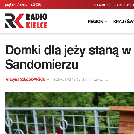
piątek, 7 sierpnia 2026
101,4 MHz | 90,4 Kielce
REGION
KRAJ / ŚW
Domki dla jeży staną w
Sandomierzu
2 min. czytania
Grażyna Szlęzak-Wójcik
2025-06-12 15:06