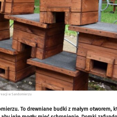
kreacji w Sandomierzu
domierzu. To drewniane budki z małym otworem, k
, aby jeże mogły mieć schronienie. Domki zafund