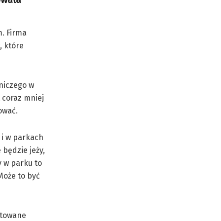
m. Firma
, które
lniczego w
 coraz mniej
ować.
 i w parkach
 będzie jeży,
y w parku to
Może to być
ntowane