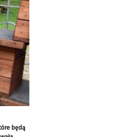
tóre będą
owała