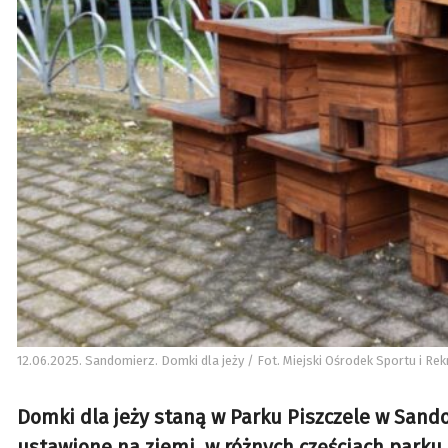
12.06.2025. Sandomierz. Domki dla jeży / Fot. Miejski Ośrodek Sportu i Re
Domki dla jeży staną w Parku Piszczele w San
ustawione na ziemi, w różnych częściach parku