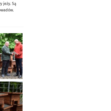
 jeży. Są
 owadów.