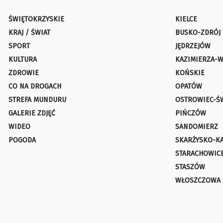
ŚWIĘTOKRZYSKIE
KIELCE
KRAJ / ŚWIAT
BUSKO-ZDRÓJ
SPORT
JĘDRZEJÓW
KULTURA
KAZIMIERZA-W
ZDROWIE
KOŃSKIE
CO NA DROGACH
OPATÓW
STREFA MUNDURU
OSTROWIEC-Ś
GALERIE ZDJĘĆ
PIŃCZÓW
WIDEO
SANDOMIERZ
POGODA
SKARŻYSKO-K
STARACHOWIC
STASZÓW
WŁOSZCZOWA