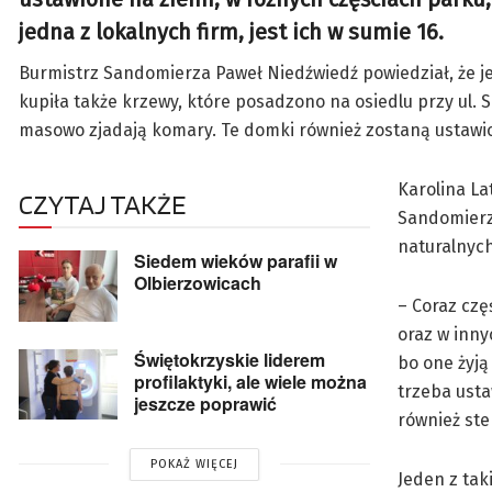
jedna z lokalnych firm, jest ich w sumie 16.
Burmistrz Sandomierza Paweł Niedźwiedź powiedział, że j
kupiła także krzewy, które posadzono na osiedlu przy ul. S
masowo zjadają komary. Te domki również zostaną ustawio
Karolina La
CZYTAJ TAKŻE
Sandomierzu
naturalnych
Siedem wieków parafii w
Olbierzowicach
– Coraz czę
oraz w inny
Świętokrzyskie liderem
bo one żyją
profilaktyki, ale wiele można
trzeba usta
jeszcze poprawić
również ste
POKAŻ WIĘCEJ
Jeden z tak