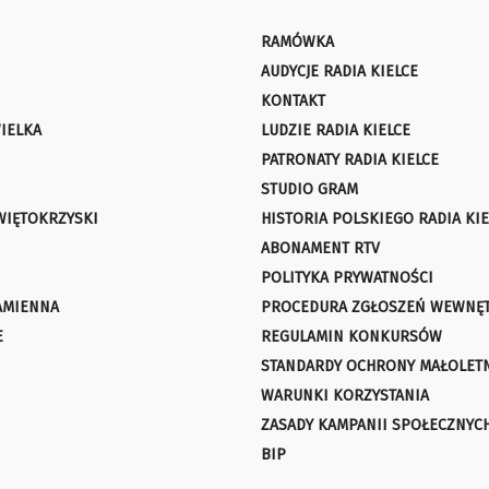
RAMÓWKA
AUDYCJE RADIA KIELCE
KONTAKT
IELKA
LUDZIE RADIA KIELCE
PATRONATY RADIA KIELCE
STUDIO GRAM
WIĘTOKRZYSKI
HISTORIA POLSKIEGO RADIA KIE
ABONAMENT RTV
POLITYKA PRYWATNOŚCI
AMIENNA
PROCEDURA ZGŁOSZEŃ WEWNĘ
E
REGULAMIN KONKURSÓW
STANDARDY OCHRONY MAŁOLET
WARUNKI KORZYSTANIA
ZASADY KAMPANII SPOŁECZNYC
BIP