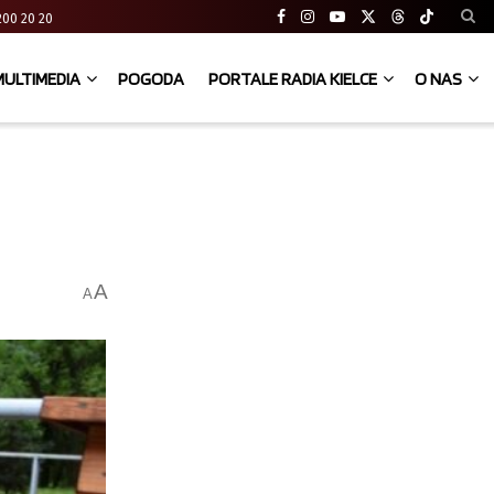
41 200 20 20
MULTIMEDIA
POGODA
PORTALE RADIA KIELCE
O NAS
A
A