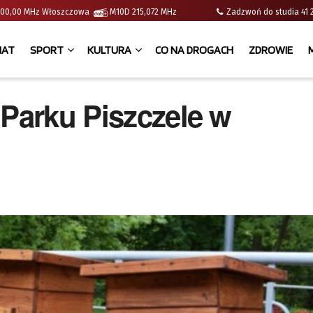
 | 100,00 MHz Włoszczowa
M10D 215,072 MHz
Zadzwoń do studia 
IAT
SPORT
KULTURA
CO NA DROGACH
ZDROWIE
 Parku Piszczele w