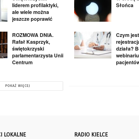
liderem profilaktyki,
Słońca
ale wiele można
jeszcze poprawić
ROZMOWA DNIA.
Czym jest
Rafał Kasprzyk,
rejestracja
świętokrzyski
działa? 
parlamentarzysta Unii
webinariu
Centrum
pacjentó
POKAŻ WIĘCEJ
I LOKALNE
RADIO KIELCE