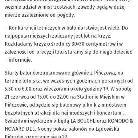
weźmie udział w mistrzostwach, zawody będą w dużej
mierze uzależnione od pogody.
– Konkurencji lotniczych w baloniarstwie jest wiele. Do
najpopularniejszych zaliczany jest lot na krzyż.
Rozkładamy krzyż o średnicy 30×30 centymetrów i w
zależności od precyzji lotu staramy się do niego dolecieć
– informuje.
Starty balonów zaplanowano głównie z Pińczowa, na
terenie lotniska, we wczesnych godzinach porannych od
5.30 do 6.00 oraz wieczorami około godziny 19. W sobotę
21 czerwca od 15.00 do 22.00 na Stadionie Miejskim w
Pińczowie, odbędzie się balonowy piknik z mnóstwem
bezpłatnych atrakcji dla najmłodszych i koncertami.
Gwiazdami wydarzenia będą LA BOUCHE oraz KOMODO &
HOWARD DEE. Nocny pokaz balonów na Lądowisku
Pińczów rozpocznie się o 22.