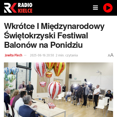
Wkrótce I Międzynarodowy
Świętokrzyski Festiwal
Balonów na Ponidziu
A
2 min. czytania
A
Jowita Plech
2025-06-16 20:50