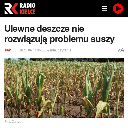
Ulewne deszcze nie
rozwiązują problemu suszy
A
4 min. czytania
A
PAP
2025-06-17 06:50
Fot. Canva