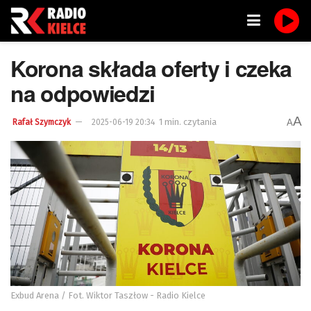
Korona składa oferty i czeka
na odpowiedzi
A
1 min. czytania
A
Rafał Szymczyk
2025-06-19 20:34
Exbud Arena / Fot. Wiktor Taszłow - Radio Kielce