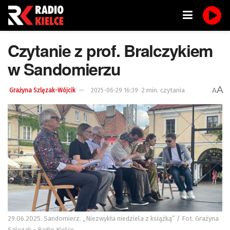
Czytanie z prof. Bralczykiem
w Sandomierzu
A
2 min. czytania
A
Grażyna Szlęzak-Wójcik
2025-06-29 16:39
29.06.2025. Sandomierz. „Niezwykła niedziela z książką” / Fot. Grażyna
Szlęzak - Radio Kielce