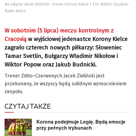
Na zdjęciu: Jacek Zieliński - trener Korony Kielce / Fot. Wiktor Taszłow -
Radio Kielce
W sobotnim (5 lipca) meczu kontrolnym z
Cracovią
w wyjściowej jedenastce Korony Kielce
zagrało czterech nowych piłkarzy: Słoweniec
Tamar Svetlin, Bułgarzy Władimir Nikołow i
Wiktor Popow oraz Jakub Budnicki.
Trener Żółto–Czerwonych Jacek Zieliński jest
przekonany, że wszyscy będą solidnym wzmocnieniem
zespołu.
CZYTAJ TAKŻE
Korona podejmuje Legię. Będą emocje
przy pełnych trybunach