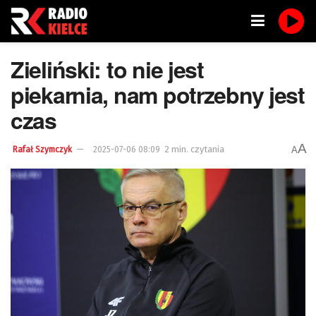
Zieliński: to nie jest
piekarnia, nam potrzebny jest
czas
A
2 min. czytania
A
Rafał Szymczyk
2025-07-06 08:09