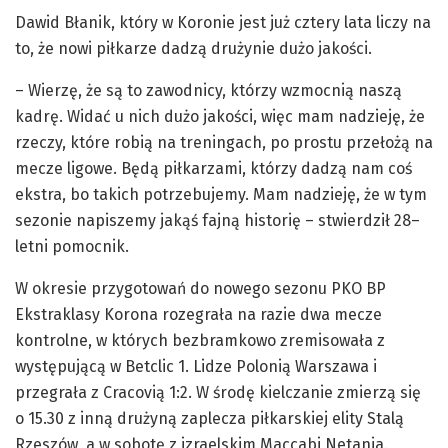
Dawid Błanik, który w Koronie jest już cztery lata liczy na
to, że nowi piłkarze dadzą drużynie dużo jakości.
– Wierzę, że są to zawodnicy, którzy wzmocnią naszą
kadrę. Widać u nich dużo jakości, więc mam nadzieję, że
rzeczy, które robią na treningach, po prostu przełożą na
mecze ligowe. Będą piłkarzami, którzy dadzą nam coś
ekstra, bo takich potrzebujemy. Mam nadzieję, że w tym
sezonie napiszemy jakąś fajną historię – stwierdził 28–
letni pomocnik.
W okresie przygotowań do nowego sezonu PKO BP
Ekstraklasy Korona rozegrała na razie dwa mecze
kontrolne, w których bezbramkowo zremisowała z
występującą w Betclic 1. Lidze Polonią Warszawa i
przegrała z Cracovią 1:2. W środę kielczanie zmierzą się
o 15.30 z inną drużyną zaplecza piłkarskiej elity Stalą
Rzeszów, a w sobotę z izraelskim Maccabi Netanja.