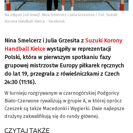
Na zdjęciu (od lewej): Nina Smelcerz i Julia Grzesista / Fot. Suzuki
Korona Handball Kielce - Facebook
Nina Smelcerz i Julia Grzesita z
Suzuki Korony
Handball Kielce
wystąpiły w reprezentacji
Polski, która w pierwszym spotkaniu fazy
grupowej mistrzostw Europy piłkarek ręcznych
do lat 19, przegrała z rówieśniczkami z Czech
24:30 (11:16).
W turnieju rozgrywanym w czarnogórskiej Podgoricy
Biało-Czerwone rywalizują w grupie A, w której oprócz
Czeszek są także Macedonki i Węgierki. Dwie najlepsze
drużyny zakwalifikują się do rundy głównej.
CZYTAJ TAKŻE