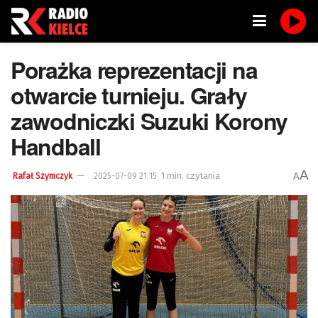
Porażka reprezentacji na
otwarcie turnieju. Grały
zawodniczki Suzuki Korony
Handball
A
1 min. czytania
A
Rafał Szymczyk
2025-07-09 21:15