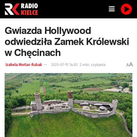
Gwiazda Hollywood
odwiedziła Zamek Królewski
w Chęcinach
A
2 min. czytania
A
Izabela Mortas-Rubak
2025-07-15 14:03