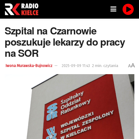
Szpital na Czarnowie
poszukuje lekarzy do pracy
na SOR
A
2 min. czytania
A
Iwona Murawska-Bujnowicz
2025-09-09 11:43