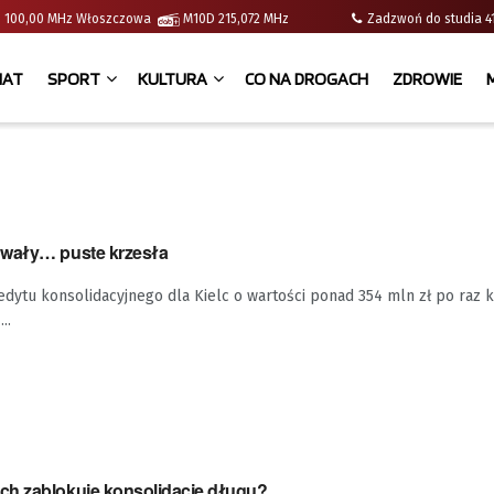
e | 100,00 MHz Włoszczowa
M10D 215,072 MHz
Zadzwoń do studia
IAT
SPORT
KULTURA
CO NA DROGACH
ZDROWIE
owały… puste krzesła
dytu konsolidacyjnego dla Kielc o wartości ponad 354 mln zł po raz k
..
h zablokuje konsolidację długu?