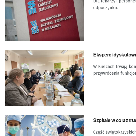
Dla lekarzy i person
odpoczynku.
Eksperci dyskutowa
W Kielcach trwają ko
przywrócenia funkcjon
Szpitale w coraz tru
Część świętokrzyskich