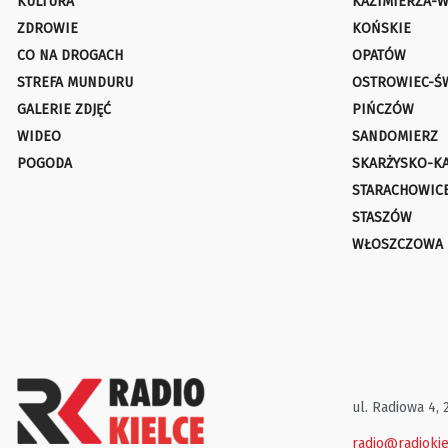
KULTURA
KAZIMIERZA-W
ZDROWIE
KOŃSKIE
CO NA DROGACH
OPATÓW
STREFA MUNDURU
OSTROWIEC-Ś
GALERIE ZDJĘĆ
PIŃCZÓW
WIDEO
SANDOMIERZ
POGODA
SKARŻYSKO-K
STARACHOWIC
STASZÓW
WŁOSZCZOWA
ul. Radiowa 4, 
radio@radiokie