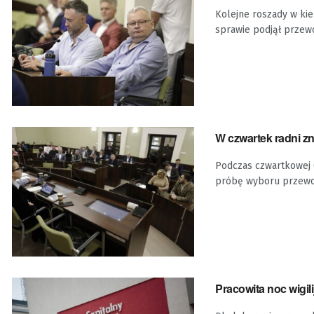
Kolejne roszady w kiel
sprawie podjął przewod
W czwartek radni 
Podczas czwartkowej (
próbę wyboru przewo
Pracowita noc wigil