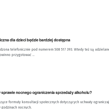
czna dla dzieci będzie bardziej dostępna
adzona telefonicznie pod numerem 508 517 393. Wtedy też są udzielane
owinno przygotować ...
w sprawie nocnego ograniczenia sprzedaży alkoholu?
czące formuły konsultacji społecznych dotyczących uchwały ogranicza
w godzinach nocnych.