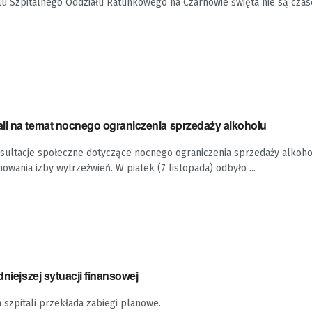
elu Szpitalnego Oddziału Ratunkowego na Czarnowie święta nie są cza
li na temat nocnego ograniczenia sprzedaży alkoholu
nsultacje społeczne dotyczące nocnego ograniczenia sprzedaży alkoho
owania izby wytrzeźwień. W piatek (7 listopada) odbyło ...
dniejszej sytuacji finansowej
 szpitali przekłada zabiegi planowe.