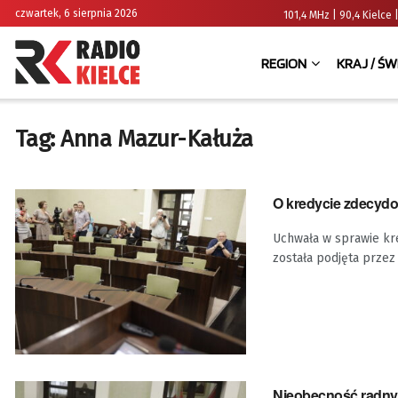
czwartek, 6 sierpnia 2026
101,4 MHz | 90,4 Kielc
REGION
KRAJ / ŚW
Tag:
Anna Mazur-Kałuża
O kredycie zdecyd
Uchwała w sprawie kre
została podjęta przez .
Nieobecność radnyc