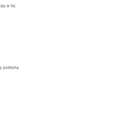
zję w tej
jny podejmą