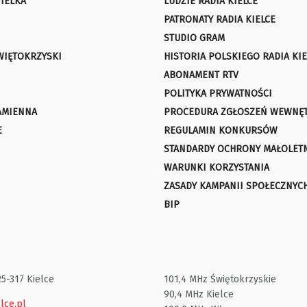
IELKA
LUDZIE RADIA KIELCE
PATRONATY RADIA KIELCE
STUDIO GRAM
WIĘTOKRZYSKI
HISTORIA POLSKIEGO RADIA KIE
ABONAMENT RTV
POLITYKA PRYWATNOŚCI
AMIENNA
PROCEDURA ZGŁOSZEŃ WEWNĘ
E
REGULAMIN KONKURSÓW
STANDARDY OCHRONY MAŁOLET
WARUNKI KORZYSTANIA
ZASADY KAMPANII SPOŁECZNYC
BIP
25-317 Kielce
101,4 MHz Świętokrzyskie
90,4 MHz Kielce
lce.pl