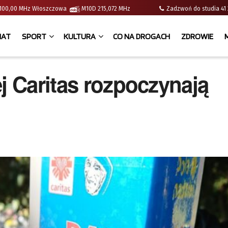
 | 100,00 MHz Włoszczowa
M10D 215,072 MHz
Zadzwoń do studia 
IAT
SPORT
KULTURA
CO NA DROGACH
ZDROWIE
j Caritas rozpoczynają