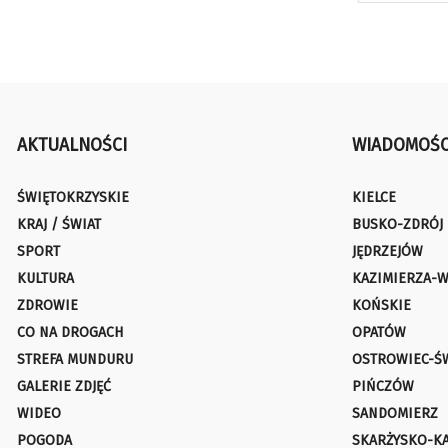
AKTUALNOŚCI
WIADOMOŚC
ŚWIĘTOKRZYSKIE
KIELCE
KRAJ / ŚWIAT
BUSKO-ZDRÓJ
SPORT
JĘDRZEJÓW
KULTURA
KAZIMIERZA-W
ZDROWIE
KOŃSKIE
CO NA DROGACH
OPATÓW
STREFA MUNDURU
OSTROWIEC-Ś
GALERIE ZDJĘĆ
PIŃCZÓW
WIDEO
SANDOMIERZ
POGODA
SKARŻYSKO-K