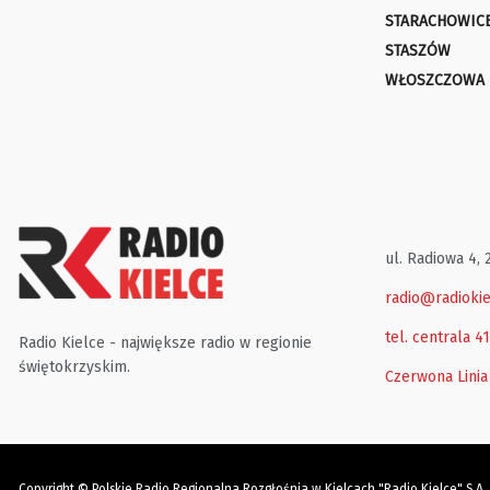
STARACHOWIC
STASZÓW
WŁOSZCZOWA
ul. Radiowa 4, 
radio@radiokie
tel. centrala 4
Radio Kielce - największe radio w regionie
świętokrzyskim.
Czerwona Linia
Copyright © Polskie Radio Regionalna Rozgłośnia w Kielcach "Radio Kielce" S.A.