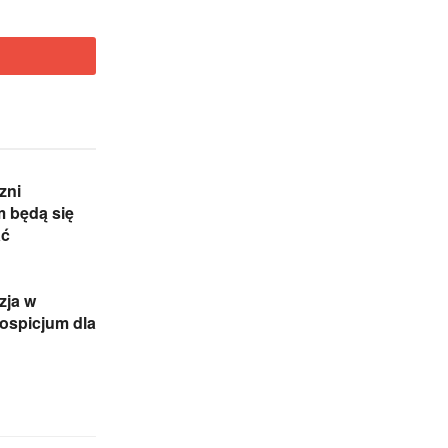
zni
 będą się
ać
zja w
ospicjum dla