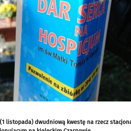
ę (1 listopada) dwudniową kwestę na rzecz stacjo
kcjonującym na kieleckim Czarnowie.