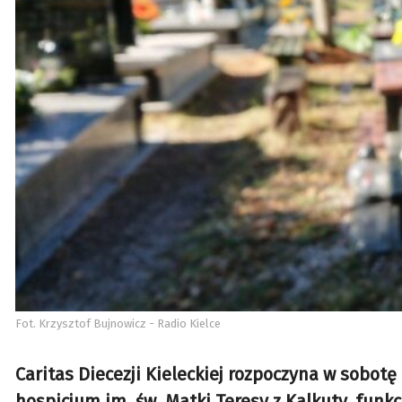
Fot. Krzysztof Bujnowicz - Radio Kielce
Caritas Diecezji Kieleckiej rozpoczyna w sobot
hospicjum im. św. Matki Teresy z Kalkuty, fun