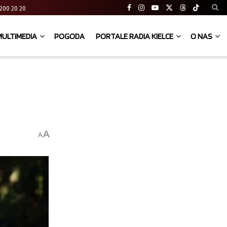
41 200 20 20
MULTIMEDIA
POGODA
PORTALE RADIA KIELCE
O NAS
A
A