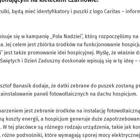
ki, będą mieć identyfikatory i puszki z logo Caritas – infor
isuje się w kampanię „Pola Nadziei”, którą rozpoczęliśmy na
a. Jej celem jest zbiórka środków na funkcjonowanie hospic
i” jest także promowanie idei hospicyjnej. Myślę, że właśnie d
Świętych i Dzień Zaduszny doskonale wpisują się w tę ideę –
sztof Banasik dodaje, że datki zebrane do puszek zostaną 
zainstalowanie paneli fotowoltaicznych na dachu hospicjum.
rzeniem jest zebranie środków na instalację fotowoltaiczną
ą koszty energii, a hospicjum generuje duże zapotrzebowan
. W tej placówce są różnego rodzaju urządzenia, takie jak ko
i, różne podnośniki, które wymagają sporej mocy elektryczne