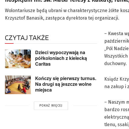
Wolontariusze będą ubrani w charakterystyczne żółte koszul
Krzysztof Banasik, zastępca dyrektora tej organizacji.
– Kwesta wp
CZYTAJ TAKŻE
październik
„Pól Nadzie
Dzieci wypoczywają na
Wszystkich 
półkoloniach z kielecką
Caritas
duchowny.
Kończy się pierwszy turnus.
Ksiądz Krzy
Na drugi są jeszcze wolne
na zakup i 
miejsca
– Naszym ma
POKAŻ WIĘCEJ
bardzo rosn
elektryczną
tlenu, ssak