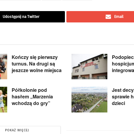
Udostępnij na Twitter
Email
Kończy się pierwszy
Podopiec
turnus. Na drugi są
hospicjum
jeszcze wolne miejsca
integrow
Półkolonie pod
Jest decy
hasłem „Marzenia
sprawie h
wchodzą do gry”
dzieci
POKAŻ WIĘCEJ