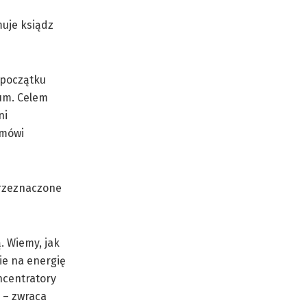
muje ksiądz
 początku
jum. Celem
ni
 mówi
przeznaczone
. Wiemy, jak
ie na energię
ncentratory
j – zwraca