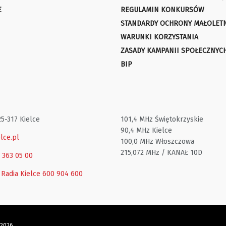
E
REGULAMIN KONKURSÓW
STANDARDY OCHRONY MAŁOLET
WARUNKI KORZYSTANIA
ZASADY KAMPANII SPOŁECZNYC
BIP
25-317 Kielce
101,4 MHz Świętokrzyskie
90,4 MHz Kielce
lce.pl
100,0 MHz Włoszczowa
215,072 MHz / KANAŁ 10D
1 363 05 00
 Radia Kielce
600 904 600
 2026.