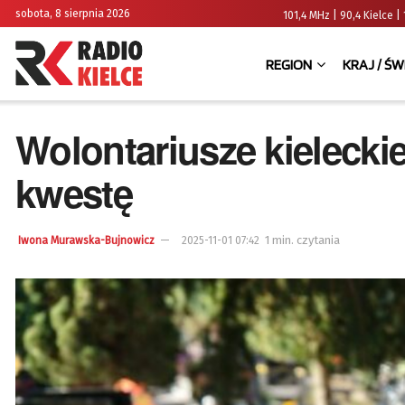
sobota, 8 sierpnia 2026
101,4 MHz | 90,4 Kielce
REGION
KRAJ / ŚW
Wolontariusze kieleckie
kwestę
1 min. czytania
Iwona Murawska-Bujnowicz
2025-11-01 07:42