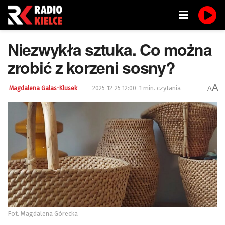
Niezwykła sztuka. Co można
zrobić z korzeni sosny?
A
1 min. czytania
A
Magdalena Galas-Klusek
2025-12-25 12:00
Fot. Magdalena Górecka