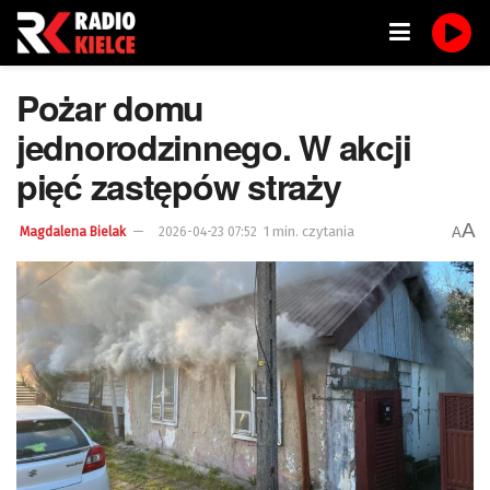
Pożar domu
jednorodzinnego. W akcji
pięć zastępów straży
A
1 min. czytania
A
Magdalena Bielak
2026-04-23 07:52