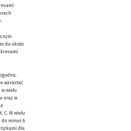
resami
urach
.
nocnym
am do około
 okresami
.
pogodna.
ie wzrastać
 w wielu
u oraz w
na
. C. W wielu
– do minus 6
mrozkami dla