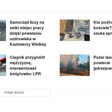
Samorząd liczy na
Kto podł
setki miejsc pracy
kościele?
dzięki powstaniu
szuka sp
uzdrowiska w
Kazimierzy Wielkiej
Ciagnik przygniótł
Pożar la
mężczyznę,
powiecie
interweniował
jędrzejo
śmigłowiec LPR
POKAŻ WIĘCEJ