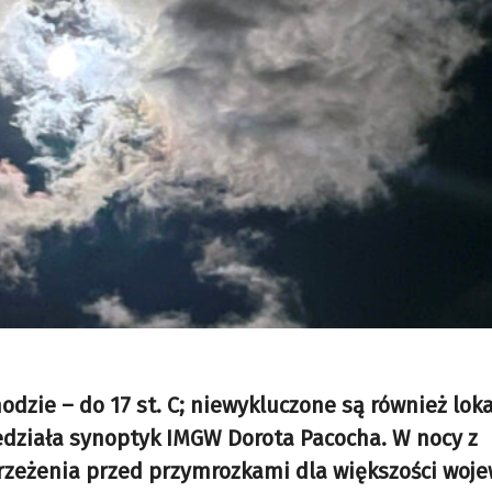
odzie – do 17 st. C; niewykluczone są również lok
edziała synoptyk IMGW Dorota Pacocha. W nocy z
rzeżenia przed przymrozkami dla większości woj