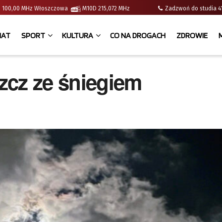
e | 100,00 MHz Włoszczowa
M10D 215,072 MHz
Zadzwoń do studia
IAT
SPORT
KULTURA
CO NA DROGACH
ZDROWIE
szcz ze śniegiem