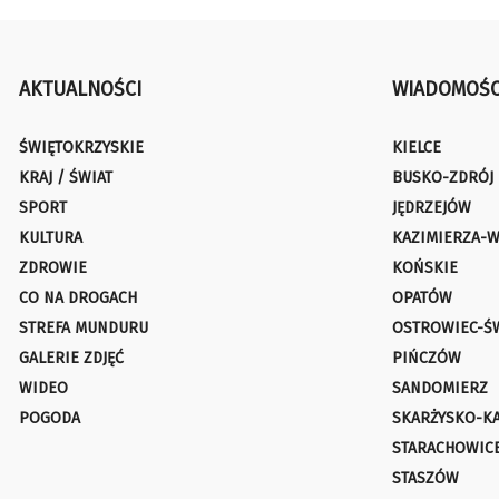
AKTUALNOŚCI
WIADOMOŚC
ŚWIĘTOKRZYSKIE
KIELCE
KRAJ / ŚWIAT
BUSKO-ZDRÓJ
SPORT
JĘDRZEJÓW
KULTURA
KAZIMIERZA-W
ZDROWIE
KOŃSKIE
CO NA DROGACH
OPATÓW
STREFA MUNDURU
OSTROWIEC-Ś
GALERIE ZDJĘĆ
PIŃCZÓW
WIDEO
SANDOMIERZ
POGODA
SKARŻYSKO-K
STARACHOWIC
STASZÓW