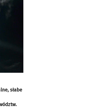
alne, słabe
ewództw.