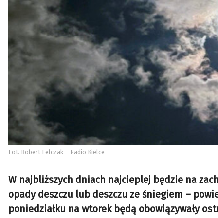
Fot. Robert Felczak – Radio Kielce
W najbliższych dniach najcieplej będzie na zach
opady deszczu lub deszczu ze śniegiem – powi
poniedziałku na wtorek będą obowiązywały ost