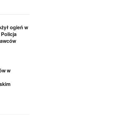
ożył ogień w
 Policja
rawców
sów w
wskim