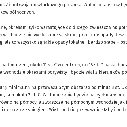
o 22 i potrwają do wtorkowego poranka. Wolne od alertów bę
unków północnych.
ne, okresami tylko wzrastające do dużego, zwłaszcza na pó
 wschodzie nie wykluczone są słabe, przelotne opady deszc
g, ale to wszystko są takie opady lokalne i bardzo słabe – os
nad morzem, około 11 st. C w centrum, do 15 st. C na zachodz
na wschodzie okresami porywisty i będzie wiał z kierunków p
urą minimalną na przeważającym obszarze od minus 3 st. C do
m, tam około 2 st. C. Zachmurzenie będzie na ogół małe, na 
równo na północy, a zwłaszcza na północnym wschodzie jak 
 deszczu ze śniegiem. Wiatr będzie przeważnie słaby i będzi