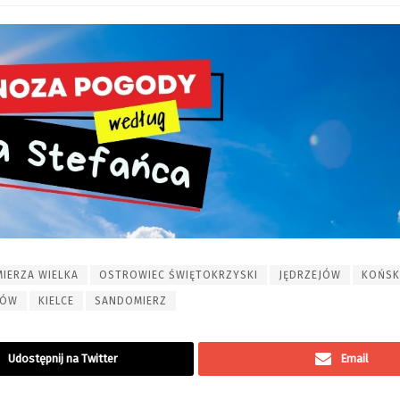
MIERZA WIELKA
OSTROWIEC ŚWIĘTOKRZYSKI
JĘDRZEJÓW
KOŃSK
TÓW
KIELCE
SANDOMIERZ
Udostępnij na Twitter
Email