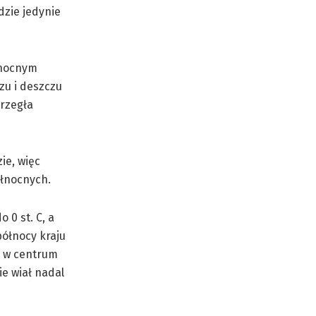
dzie jedynie
łnocnym
zu i deszczu
trzegła
ie, więc
ółnocnych.
 0 st. C, a
północy kraju
i w centrum
e wiał nadal