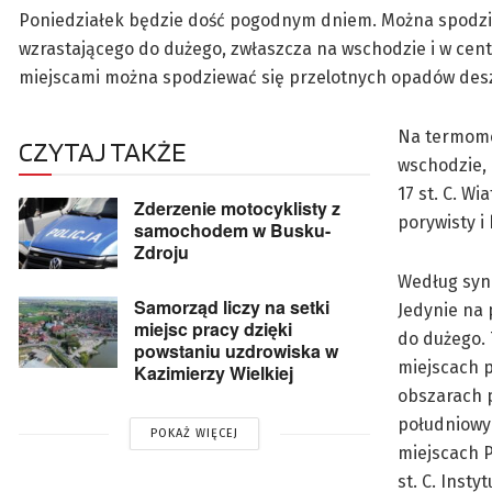
Poniedziałek będzie dość pogodnym dniem. Można spodzi
wzrastającego do dużego, zwłaszcza na wschodzie i w cent
miejscami można spodziewać się przelotnych opadów desz
Na termome
CZYTAJ TAKŻE
wschodzie, 
17 st. C. W
Zderzenie motocyklisty z
porywisty i
samochodem w Busku-
Zdroju
Według sy
Samorząd liczy na setki
Jedynie na 
miejsc pracy dzięki
do dużego. 
powstaniu uzdrowiska w
miejscach p
Kazimierzy Wielkiej
obszarach p
południowym
POKAŻ WIĘCEJ
miejscach P
st. C. Inst