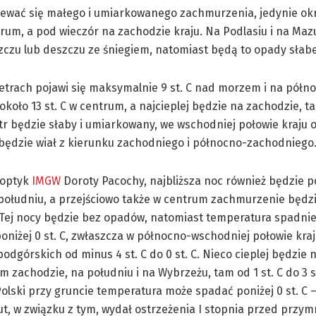
ewać się małego i umiarkowanego zachmurzenia, jedynie ok
rum, a pod wieczór na zachodzie kraju. Na Podlasiu i na Maz
czu lub deszczu ze śniegiem, natomiast będą to opady słabe
trach pojawi się maksymalnie 9 st. C nad morzem i na pół
około 13 st. C w centrum, a najcieplej będzie na zachodzie, t
iatr będzie słaby i umiarkowany, we wschodniej połowie kraju
 będzie wiał z kierunku zachodniego i północno-zachodniego
noptyk
IMGW
Doroty Pacochy, najbliższa noc również będzie 
południu, a przejściowo także w centrum zachmurzenie będz
Tej nocy będzie bez opadów, natomiast temperatura spadnie
oniżej 0 st. C, zwłaszcza w północno-wschodniej połowie kraj
odgórskich od minus 4 st. C do 0 st. C. Nieco cieplej będzie 
 zachodzie, na południu i na Wybrzeżu, tam od 1 st. C do 3 st
olski przy gruncie temperatura może spadać poniżej 0 st. C 
ytut, w związku z tym, wydał ostrzeżenia I stopnia przed przy