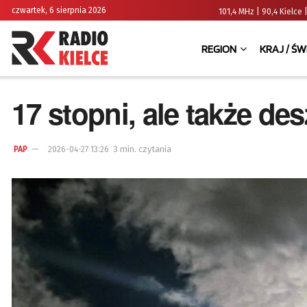
czwartek, 6 sierpnia 2026
101,4 MHz | 90,4 Kielc
REGION
KRAJ / ŚW
17 stopni, ale także de
3 min. czytania
PAP
2026-04-27 13:26