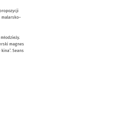
propozycji
ik malarsko–
 młodzieży.
erski magnes
 kina”. Seans