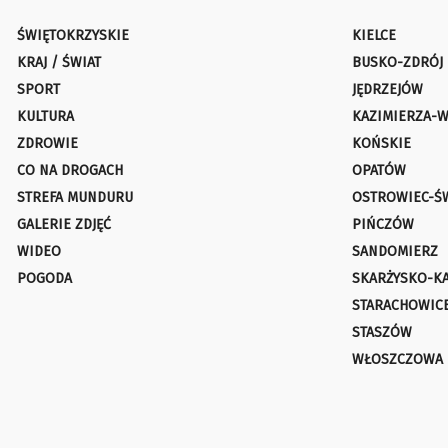
ŚWIĘTOKRZYSKIE
KIELCE
KRAJ / ŚWIAT
BUSKO-ZDRÓJ
SPORT
JĘDRZEJÓW
KULTURA
KAZIMIERZA-W
ZDROWIE
KOŃSKIE
CO NA DROGACH
OPATÓW
STREFA MUNDURU
OSTROWIEC-Ś
GALERIE ZDJĘĆ
PIŃCZÓW
WIDEO
SANDOMIERZ
POGODA
SKARŻYSKO-K
STARACHOWIC
STASZÓW
WŁOSZCZOWA