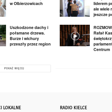
w Olbierzowicach
liderem pr
ale wiele
jeszcze p
Uszkodzone dachy i
ROZMOWA
połamane drzewa.
Rafał Kas
Burze i wichury
świętokrz
przeszły przez region
parlament
Centrum
POKAŻ WIĘCEJ
I LOKALNE
RADIO KIELCE