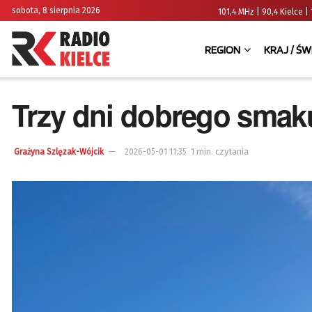
sobota, 8 sierpnia 2026
101,4 MHz | 90,4 Kielce
REGION
KRAJ / ŚW
Trzy dni dobrego smak
1 min. czytania
Grażyna Szlęzak-Wójcik
2026-05-01 11:35