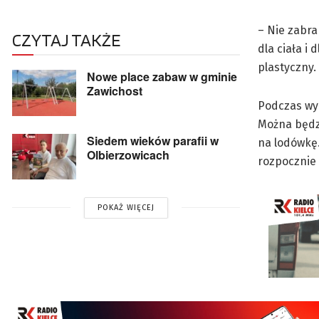
– Nie zabra
CZYTAJ TAKŻE
dla ciała i
plastyczny.
Nowe place zabaw w gminie
Zawichost
Podczas wyd
Można będz
Siedem wieków parafii w
na lodówkę.
Olbierzowicach
rozpocznie 
POKAŻ WIĘCEJ