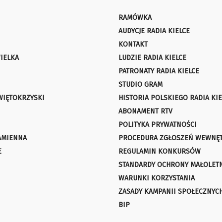
RAMÓWKA
AUDYCJE RADIA KIELCE
KONTAKT
IELKA
LUDZIE RADIA KIELCE
PATRONATY RADIA KIELCE
STUDIO GRAM
WIĘTOKRZYSKI
HISTORIA POLSKIEGO RADIA KIE
ABONAMENT RTV
POLITYKA PRYWATNOŚCI
AMIENNA
PROCEDURA ZGŁOSZEŃ WEWNĘ
E
REGULAMIN KONKURSÓW
STANDARDY OCHRONY MAŁOLET
WARUNKI KORZYSTANIA
ZASADY KAMPANII SPOŁECZNYC
BIP