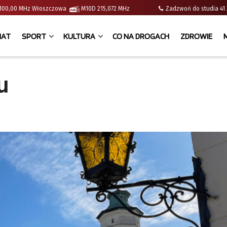
 | 100,00 MHz Włoszczowa
M10D 215,072 MHz
Zadzwoń do studia 
IAT
SPORT
KULTURA
CO NA DROGACH
ZDROWIE
u