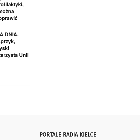
ofilaktyki,
 można
oprawić
 DNIA.
przyk,
yski
arzysta Unii
PORTALE RADIA KIELCE