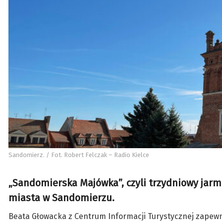
Sandomierz. / Fot. Robert Felczak – Radio Kielce
„Sandomierska Majówka”, czyli trzydniowy jarma
miasta w Sandomierzu.
Beata Głowacka z Centrum Informacji Turystycznej zapew