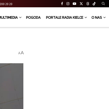
41 200 20 20
MULTIMEDIA
POGODA
PORTALE RADIA KIELCE
O NAS
A
A