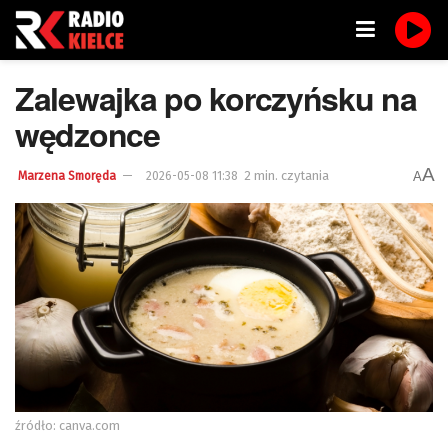
Zalewajka po korczyńsku na
wędzonce
A
2 min. czytania
A
Marzena Smoręda
2026-05-08 11:38
źródło: canva.com