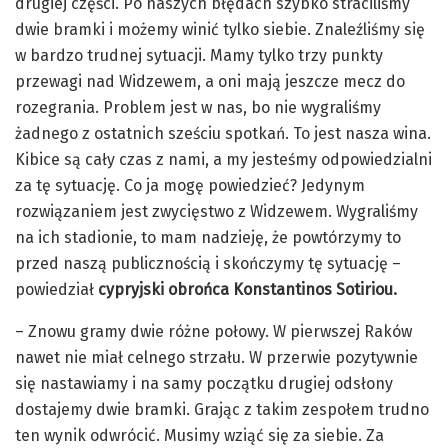
drugiej części. Po naszych błędach szybko straciliśmy
dwie bramki i możemy winić tylko siebie. Znaleźliśmy się
w bardzo trudnej sytuacji. Mamy tylko trzy punkty
przewagi nad Widzewem, a oni mają jeszcze mecz do
rozegrania. Problem jest w nas, bo nie wygraliśmy
żadnego z ostatnich sześciu spotkań. To jest nasza wina.
Kibice są cały czas z nami, a my jesteśmy odpowiedzialni
za tę sytuację. Co ja mogę powiedzieć? Jedynym
rozwiązaniem jest zwycięstwo z Widzewem. Wygraliśmy
na ich stadionie, to mam nadzieję, że powtórzymy to
przed naszą publicznością i skończymy tę sytuację –
powiedział
cypryjski obrońca Konstantinos Sotiriou.
– Znowu gramy dwie różne połowy. W pierwszej Raków
nawet nie miał celnego strzału. W przerwie pozytywnie
się nastawiamy i na samy początku drugiej odsłony
dostajemy dwie bramki. Grając z takim zespołem trudno
ten wynik odwrócić. Musimy wziąć się za siebie. Za