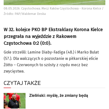
08.05.2026. Częstochowa. Mecz Raków Częstochowa - Korona Kielce /
Źródło: PAP/Waldemar Deska
W 32. kolejce PKO BP Ekstraklasy Korona Kielce
przegrała na wyjeździe z Rakowem
Częstochowa 0:2 (0:0).
Gole strzelili: Lamine Diaby-Fadiga (48.) i Marko Bulat
(57.). Dla walczących o pozostanie w piłkarskiej elicie
Żółto – Czerwonych to szósty z rzędu mecz bez
zwycięstwa.
CZYTAJ TAKŻE
Zieliński: myślę, że zmiany będą