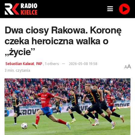
Dwa ciosy Rakowa. Koronę
czeka heroiczna walka o
„życie”
,
,
1 others
Sebastian Kalwat
PAP
2026-05-08 19:58
A
A
3 min. czytania