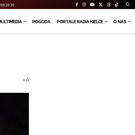
41 200 20 20
MULTIMEDIA
POGODA
PORTALE RADIA KIELCE
O NAS
A
A