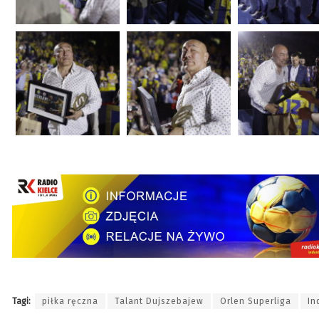
Tagi:
piłka ręczna
Talant Dujszebajew
Orlen Superliga
In