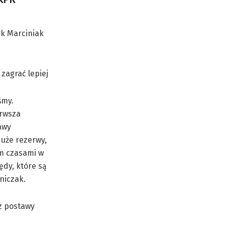
yk Marciniak
zagrać lepiej
śmy.
erwsza
awy
uże rezerwy,
m czasami w
ędy, które są
niczak.
z postawy