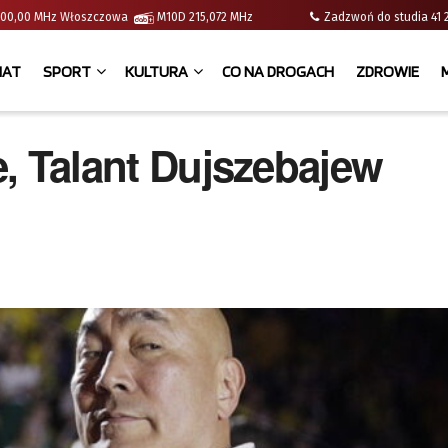
 | 100,00 MHz Włoszczowa
M10D 215,072 MHz
Zadzwoń do studia 
IAT
SPORT
KULTURA
CO NA DROGACH
ZDROWIE
le, Talant Dujszebajew