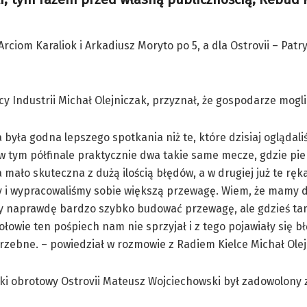
Arciom Karaliok i Arkadiusz Moryto po 5, a dla Ostrovii – Patr
y Industrii Michał Olejniczak, przyznał, że gospodarze mogli 
 była godna lepszego spotkania niż te, które dzisiaj oglądali
w tym półfinale praktycznie dwa takie same mecze, gdzie pi
 mało skuteczna z dużą ilością błędów, a w drugiej już te ręk
y i wypracowaliśmy sobie większą przewagę. Wiem, że mamy d
my naprawdę bardzo szybko budować przewagę, ale gdzieś ta
ołowie ten pośpiech nam nie sprzyjał i z tego pojawiały się bł
zebne. – powiedział w rozmowie z Radiem Kielce Michał Olej
ki obrotowy Ostrovii Mateusz Wojciechowski był zadowolony 