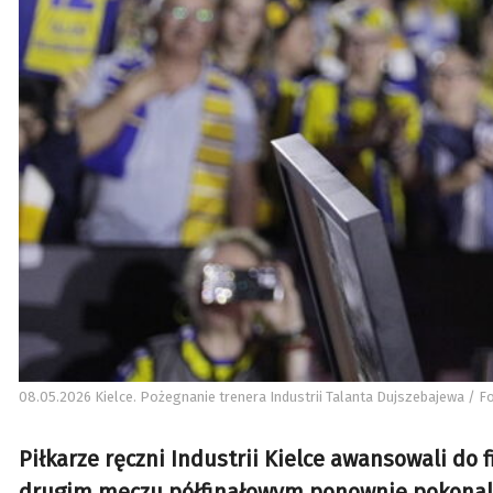
08.05.2026 Kielce. Pożegnanie trenera Industrii Talanta Dujszebajewa / Fo
Piłkarze ręczni Industrii Kielce awansowali do f
drugim meczu półfinałowym ponownie pokonali