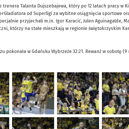
 trenera Talanta Dujszebajewa, który po 12 latach pracy w K
perGladiatora od Superligi za wybitne osiągnięcia sportowe o
specjalnie przyjechali m.in. Igor Karacić, Julen Aguinagalde, M
eczni, którzy na stałe mieszkają w regionie świętokrzyskim Kar
czu pokonała w Gdańsku Wybrzeże 32:21. Rewanż w sobotę (9 