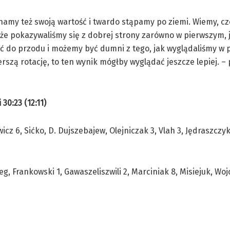
znamy też swoją wartość i twardo stąpamy po ziemi. Wiemy, 
e pokazywaliśmy się z dobrej strony zarówno w pierwszym, ja
ć do przodu i możemy być dumni z tego, jak wyglądaliśmy w 
szą rotację, to ten wynik mógłby wyglądać jeszcze lepiej. – 
30:23 (12:11)
wicz 6, Sićko, D. Dujszebajew, Olejniczak 3, Vlah 3, Jędraszcz
, Frankowski 1, Gawaszeliszwili 2, Marciniak 8, Misiejuk, Woj