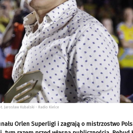
t. Jarosław Kubalski - Radio Kielce
inału Orlen Superligi i zagrają o mistrzostwo Pols
, tym razem przed własną publicznością, Rebud