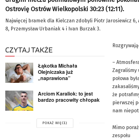
Ostrovię Ostrów Wielkopolski 30:23 (12:11).
Najwięcej bramek dla Kielczan zdobyli Piotr Jarosiewicz 6, 
8, Przemysław Urbaniak 4 i Ivan Burzak 3.
Rozgrywając
CZYTAJ TAKŻE
– Atmosfera
Łąkotka Michała
Zagraliśmy 
Olejniczaka już
„naprawiona”
połowa była
zakasaliśm
Arciom Karaliok: to jest
że potrafi
bardzo pracowity chłopak
pierwszej p
nam niepotr
POKAŻ WIĘCEJ
Mimo poraż
zespołu