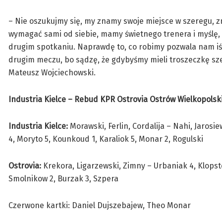
– Nie oszukujmy się, my znamy swoje miejsce w szeregu, 
wymagać sami od siebie, mamy świetnego trenera i myślę, ż
drugim spotkaniu. Naprawdę to, co robimy pozwala nam iś
drugim meczu, bo sądzę, że gdybyśmy mieli troszeczkę szer
Mateusz Wojciechowski.
Industria Kielce – Rebud KPR Ostrovia Ostrów Wielkopolski 
Industria Kielce:
Morawski, Ferlin, Cordalija – Nahi, Jarosie
4, Moryto 5, Kounkoud 1, Karaliok 5, Monar 2, Rogulski
Ostrovia:
Krekora, Ligarzewski, Zimny – Urbaniak 4, Klopsteg
Smolnikow 2, Burzak 3, Szpera
Czerwone kartki: Daniel Dujszebajew, Theo Monar