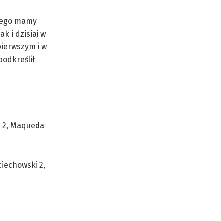
czego mamy
k i dzisiaj w
pierwszym i w
podkreślił
yk 2, Maqueda
ciechowski 2,