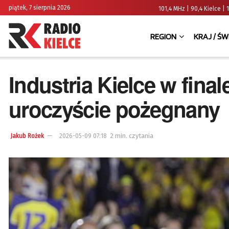
piątek, 7 sierpnia 2026
101,4 MHz | 90,4 Kielce
REGION
KRAJ / ŚW
Industria Kielce w fina
uroczyście pożegnany
2 min. czytania
Jakub Rożek
2026-05-09 07:18