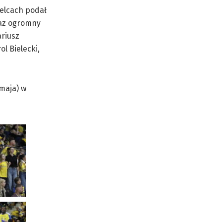
ielcach podał
raz ogromny
ariusz
ol Bielecki,
maja) w