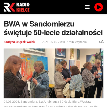
BWA w Sandomierzu
świętuje 50-lecie działalności
A
2 min. czytania
A
Grażyna Szlęzak-Wójcik
2026-05-09 20:58
09.05.2026. Sandomierz. BWA. Jubileusz 50-lecia Biura Wystaw
Artystycznych w Sandomierzu / Fot. Grażyna Szlęzak-Wójcik - Radio