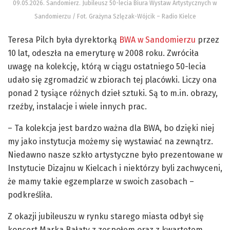
09.05.2026. Sandomierz. Jubileusz 50-lecia Biura Wystaw Artystycznych w
Sandomierzu / Fot. Grażyna Szlęzak-Wójcik – Radio Kielce
Teresa Pilch była dyrektorką
BWA w Sandomierzu
przez
10 lat, odeszła na emeryturę w 2008 roku. Zwróciła
uwagę na kolekcję, którą w ciągu ostatniego 50-lecia
udało się zgromadzić w zbiorach tej placówki. Liczy ona
ponad 2 tysiące różnych dzieł sztuki. Są to m.in. obrazy,
rzeźby, instalacje i wiele innych prac.
– Ta kolekcja jest bardzo ważna dla BWA, bo dzięki niej
my jako instytucja możemy się wystawiać na zewnątrz.
Niedawno nasze szkło artystyczne było prezentowane w
Instytucie Dizajnu w Kielcach i niektórzy byli zachwyceni,
że mamy takie egzemplarze w swoich zasobach –
podkreśliła.
Z okazji jubileuszu w rynku starego miasta odbył się
koncert Marka Bałaty z zespołem oraz z kwartetem