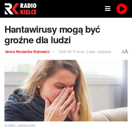
Hantawirusy mogą być
groźne dla ludzi
A
2 min. czytania
A
Iwona Murawska-Bujnowicz
2026-05-11 14:44
źródło: canva.com