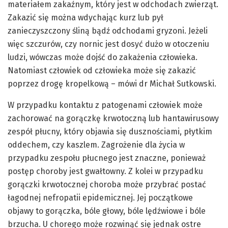
materiałem zakaźnym, który jest w odchodach zwierząt.
Zakazić się można wdychając kurz lub pył
zanieczyszczony śliną bądź odchodami gryzoni. Jeżeli
więc szczurów, czy nornic jest dosyć dużo w otoczeniu
ludzi, wówczas może dojść do zakażenia człowieka.
Natomiast człowiek od człowieka może się zakazić
poprzez drogę kropelkową – mówi dr Michał Sutkowski.
W przypadku kontaktu z patogenami człowiek może
zachorować na gorączkę krwotoczną lub hantawirusowy
zespół płucny, który objawia się dusznościami, płytkim
oddechem, czy kaszlem. Zagrożenie dla życia w
przypadku zespołu płucnego jest znaczne, ponieważ
postęp choroby jest gwałtowny. Z kolei w przypadku
gorączki krwotocznej choroba może przybrać postać
łagodnej nefropatii epidemicznej. Jej początkowe
objawy to gorączka, bóle głowy, bóle lędźwiowe i bóle
brzucha. U chorego może rozwinąć się jednak ostre