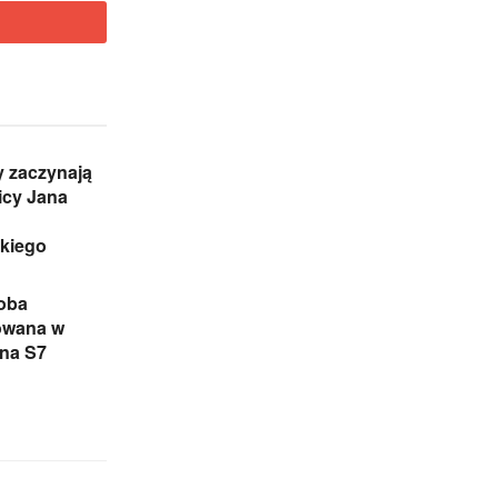
 zaczynają
icy Jana
skiego
oba
owana w
na S7