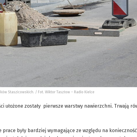
ików Staszicowskich. / Fot. Wiktor Taszłow – Radio Kielce
ęści ułożone zostały pierwsze warstwy nawierzchni. Trwają ró
te prace były bardziej wymagające ze względu na koniecznoś