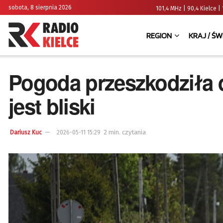
sobota, 8 sierpnia 2026
101,4 MHz | 90,4 Kielce
REGION
KRAJ / ŚW
Pogoda przeszkodziła 
jest bliski
2 min. czytania
Dariusz Kuc
2026-05-11 15:29