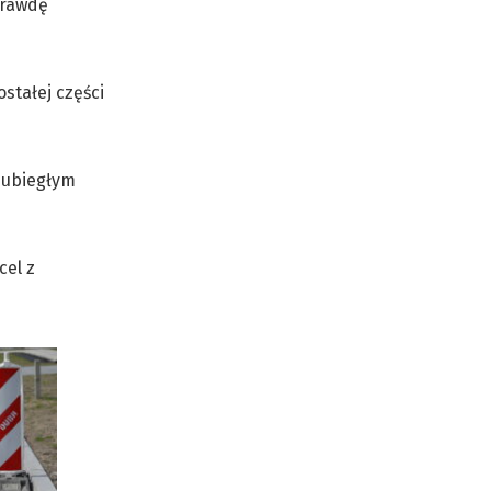
prawdę
stałej części
 ubiegłym
cel z