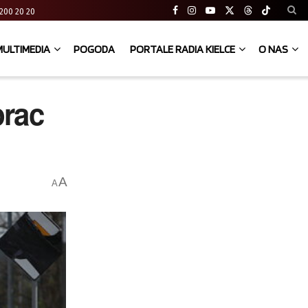
41 200 20 20
MULTIMEDIA
POGODA
PORTALE RADIA KIELCE
O NAS
prac
A
A