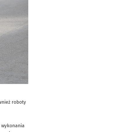
wnież roboty
ć wykonania