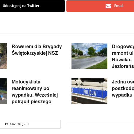
Udostępnij na Twitter
Email
Rowerem dla Brygady
Drogowcy
Świętokrzyskiej NSZ
remont ul
Nowaka-
Jeziorań
Motocyklista
Jedna os
reanimowany po
poszkod
wypadku. Wcześniej
wypadku 
potrącił pieszego
POKAŻ WIĘCEJ