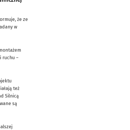
ormuje, że ze
ładany w
z montażem
i ruchu –
ojektu
iałają też
d Silnicą
owane są
alszej