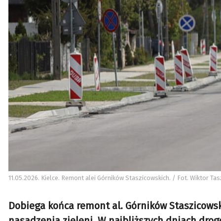
11.05.2026. Kielce. Remont alei Górników Staszicowskich. / Fot. Wiktor Tas
Dobiega końca remont al. Górników Staszicowsk
nasadzenia zieleni. W najbliższych dniach drog