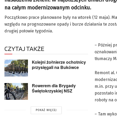
na całym modernizowanym odcinku.
Początkowo prace planowane były na wtorek (12 maja). Mar
względu na prognozowane opady i burze działania te zosta
drugiej połowie tygodnia.
– Później 
CZYTAJ TAKŻE
oznakowani
tłumaczy M
Kolejni żołnierze ochotnicy
przysięgali na Bukówce
Remont al.
modernizacj
Rowerem dla Brygady
m.in. przy 
Świętokrzyskiej NSZ
pozostało i
roboty na o
POKAŻ WIĘCEJ
– Tam wykon