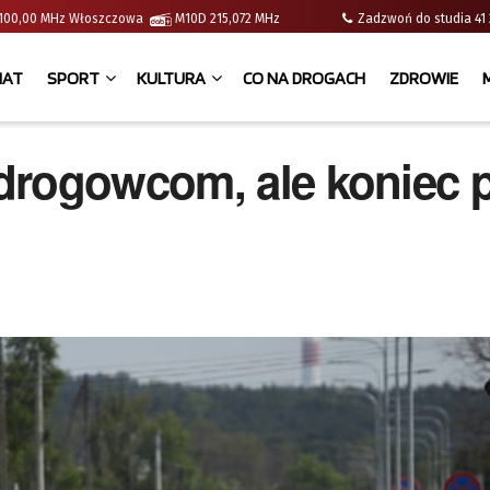
 | 100,00 MHz Włoszczowa
M10D 215,072 MHz
Zadzwoń do studia 
IAT
SPORT
KULTURA
CO NA DROGACH
ZDROWIE
drogowcom, ale koniec 