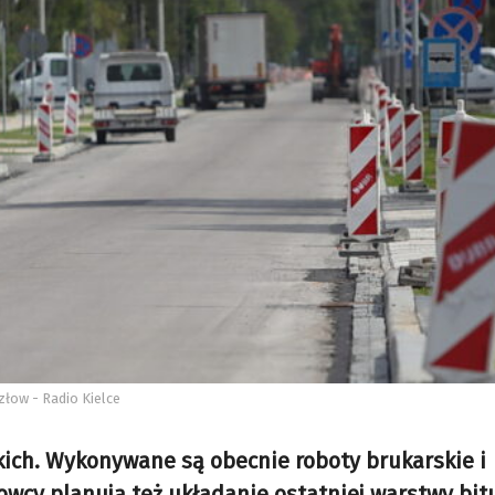
złow - Radio Kielce
ich. Wykonywane są obecnie roboty brukarskie i
owcy planują też układanie ostatniej warstwy bi