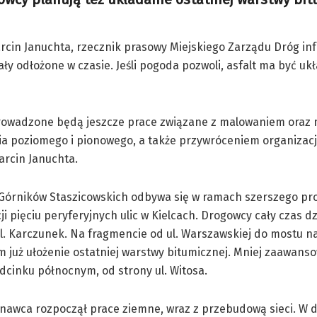
cin Januchta, rzecznik prasowy Miejskiego Zarządu Dróg inf
ły odłożone w czasie. Jeśli pogoda pozwoli, asfalt ma być uk
prowadzone będą jeszcze prace związane z malowaniem ora
a poziomego i pionowego, a także przywróceniem organizacj
arcin Januchta.
 Górników Staszicowskich odbywa się w ramach szerszego pr
i pięciu peryferyjnych ulic w Kielcach. Drogowcy cały czas dz
ul. Karczunek. Na fragmencie od ul. Warszawskiej do mostu na
m już ułożenie ostatniej warstwy bitumicznej. Mniej zaawans
dcinku północnym, od strony ul. Witosa.
awca rozpoczął prace ziemne, wraz z przebudową sieci. W d