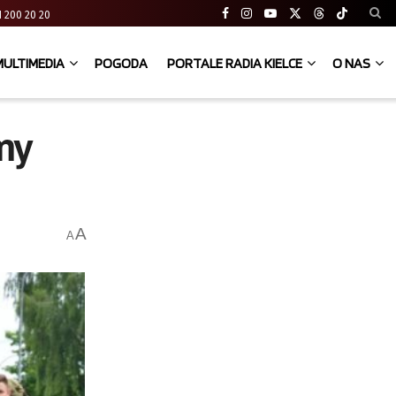
 41 200 20 20
MULTIMEDIA
POGODA
PORTALE RADIA KIELCE
O NAS
my
A
A