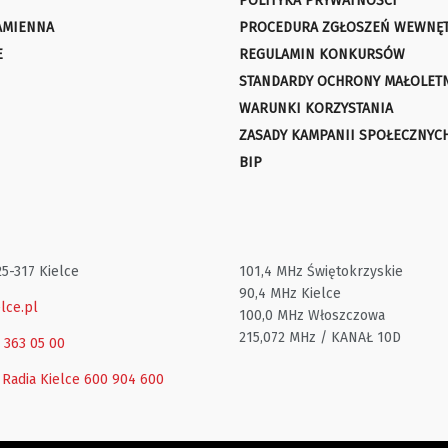
POLITYKA PRYWATNOŚCI
AMIENNA
PROCEDURA ZGŁOSZEŃ WEWNĘ
E
REGULAMIN KONKURSÓW
STANDARDY OCHRONY MAŁOLET
WARUNKI KORZYSTANIA
ZASADY KAMPANII SPOŁECZNYC
BIP
25-317 Kielce
101,4 MHz Świętokrzyskie
90,4 MHz Kielce
lce.pl
100,0 MHz Włoszczowa
215,072 MHz / KANAŁ 10D
1 363 05 00
 Radia Kielce
600 904 600