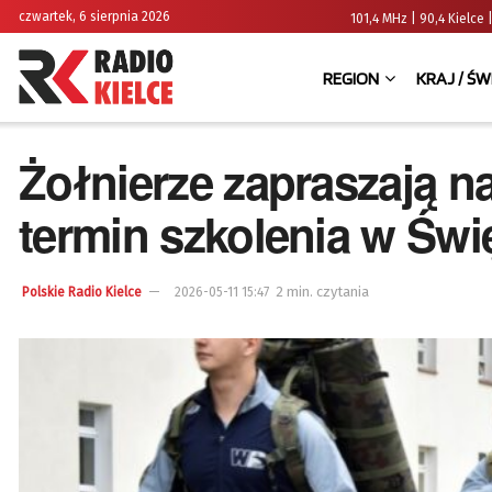
czwartek, 6 sierpnia 2026
101,4 MHz | 90,4 Kielc
REGION
KRAJ / ŚW
Żołnierze zapraszają 
termin szkolenia w Świ
2 min. czytania
Polskie Radio Kielce
2026-05-11 15:47