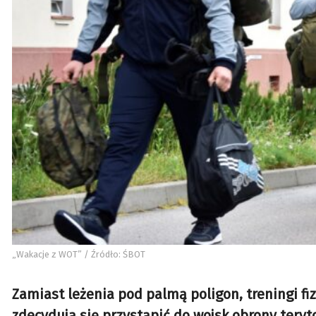
„Wakacje z WOT” / Źródło: ŚBOT
Zamiast leżenia pod palmą poligon, treningi fiz
zdecydują się przystąpić do wojsk obrony tery