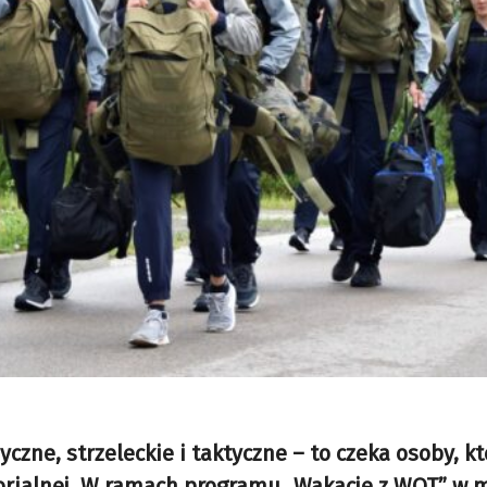
yczne, strzeleckie i taktyczne – to czeka osoby, k
torialnej. W ramach programu „Wakacje z WOT” w 