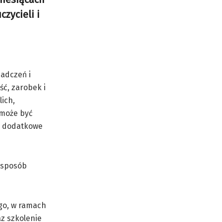
zycieli i
adczeń i
ć, zarobek i
lich,
 może być
ż dodatkowe
w sposób
go, w ramach
az szkolenie