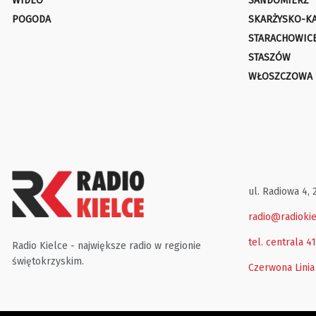
WIDEO
SANDOMIERZ
POGODA
SKARŻYSKO-K
STARACHOWIC
STASZÓW
WŁOSZCZOWA
ul. Radiowa 4, 
radio@radiokie
tel. centrala 4
Radio Kielce - największe radio w regionie
świętokrzyskim.
Czerwona Linia