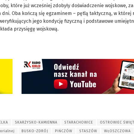
soby, które już wcześniej zdobyły doświadczenie wojskowe, za
dni. Oba kończą się egzaminem – pętlą taktyczną, w której
eryfikujących jego kondycję fizyczną i podstawowe umiejętn
składa przysięgę wojskową.
ELKA
SKARŻYSKO-KAMIENNA
STARACHOWICE
OSTROWIEC ŚWIĘ
orialnej
BUSKO-ZDRÓJ
PIŃCZÓW
STASZÓW
WŁOSZCZOWA