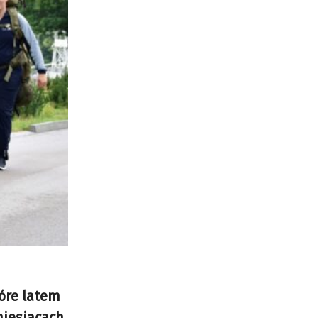
tóre latem
miesiącach