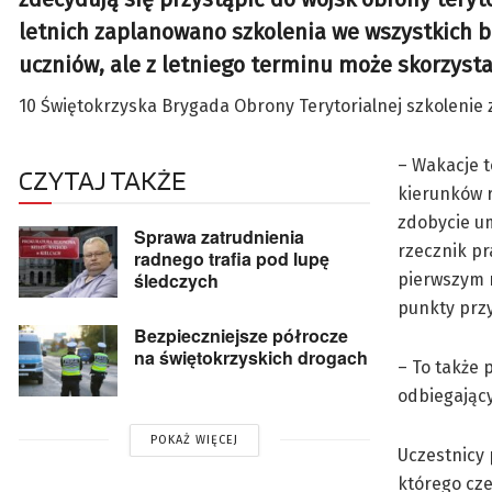
letnich zaplanowano szkolenia we wszystkich br
uczniów, ale z letniego terminu może skorzysta
10 Świętokrzyska Brygada Obrony Terytorialnej szkolenie z
– Wakacje 
CZYTAJ TAKŻE
kierunków 
zdobycie um
Sprawa zatrudnienia
rzecznik pr
radnego trafia pod lupę
śledczych
pierwszym 
punkty przy
Bezpieczniejsze półrocze
na świętokrzyskich drogach
– To także 
odbiegając
POKAŻ WIĘCEJ
Uczestnicy
którego cze