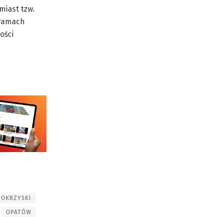
miast tzw.
 ramach
ości
TOKRZYSKI
OPATÓW