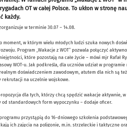
ygadach OT w całej Polsce. To ukłon w stronę nauc
ć każdy.
organizuje w terminie 30.07 – 14.08.
to moment, w którym wielu młodych ludzi szuka nowych doświ
rozwoju. Program „Wakacje z WOT” pozwala połączyć aktywnoś
iejętności, które pozostają na całe życie – mówi mjr Rafał Ry
asowy WOT-u. Jak podkreśla, dla uczniów udział w programie
realnym doświadczeniem zawodowym, atutem dla nich są te
 rekrutacji na uczelnie wojskowe.
propozycja dla tych, którzy chcą spędzić wakacje aktywnie, 
y od standardowych form wypoczynku – dodaje oficer.
 programu przystąpią do 16-dniowego szkolenia podstawowe
kają ich zajęcia na poligonie, m.in. strzeleckie i taktyczne or