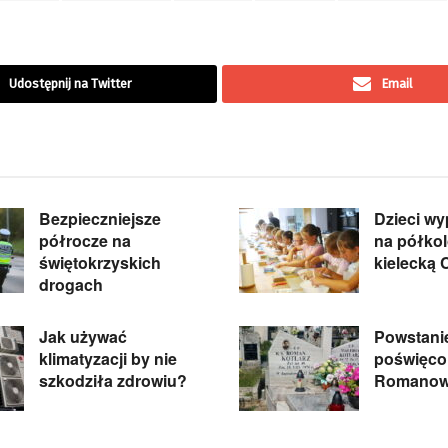
Udostępnij na Twitter
Email
Bezpieczniejsze
Dzieci w
półrocze na
na półkol
świętokrzyskich
kielecką 
drogach
Jak używać
Powstani
klimatyzacji by nie
poświęco
szkodziła zdrowiu?
Romanowi