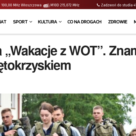
e | 100,00 MHz Włoszczowa
M10D 215,072 MHz
Zadzwoń do studia
IAT
SPORT
KULTURA
CO NA DROGACH
ZDROWIE
na „Wakacje z WOT”. Zna
ętokrzyskiem