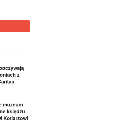
ypoczywają
oniach z
Caritas
e muzeum
ne księdzu
 Kotlarzowi