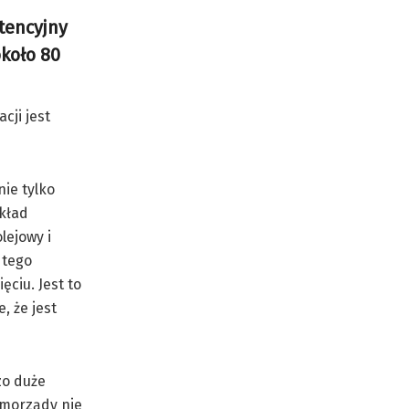
tencyjny
około 80
cji jest
nie tylko
kład
lejowy i
 tego
ęciu. Jest to
, że jest
zo duże
amorządy nie