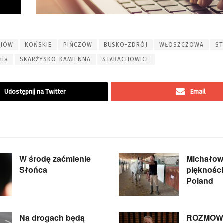
EJÓW
KOŃSKIE
PIŃCZÓW
BUSKO-ZDRÓJ
WŁOSZCZOWA
S
nia
SKARŻYSKO-KAMIENNA
STARACHOWICE
Udostępnij na Twitter
Email
W środę zaćmienie
Michałow
Słońca
piękności
Poland
Na drogach będą
ROZMOWA