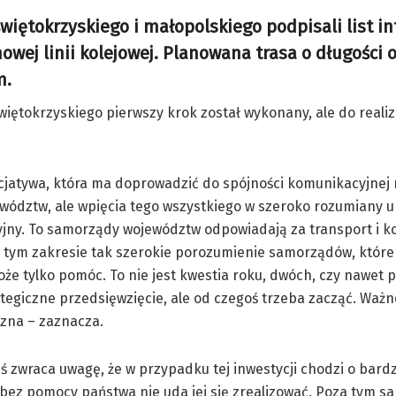
iętokrzyskiego i małopolskiego podpisali list in
wej linii kolejowej. Planowana trasa o długości 
m.
ętokrzyskiego pierwszy krok został wykonany, ale do realiza
nicjatywa, która ma doprowadzić do spójności komunikacyjnej 
wództw, ale wpięcia tego wszystkiego w szeroko rozumiany u
ny. To samorządy województw odpowiadają za transport i ko
 tym zakresie tak szerokie porozumienie samorządów, które
że tylko pomóc. To nie jest kwestia roku, dwóch, czy nawet pi
tegiczne przedsięwzięcie, ale od czegoś trzeba zacząć. Ważne
zna – zaznacza.
ś zwraca uwagę, że w przypadku tej inwestycji chodzi o bard
 bez pomocy państwa nie uda jej się zrealizować. Poza tym s