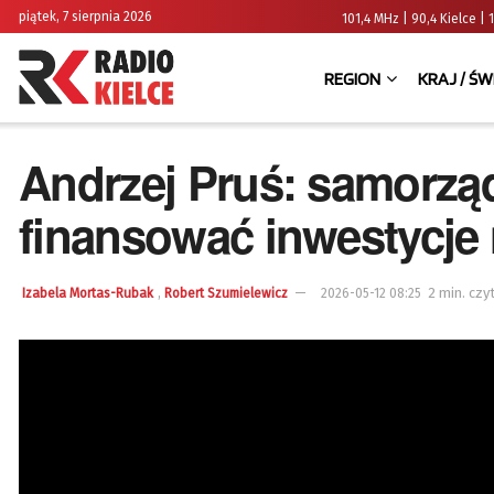
piątek, 7 sierpnia 2026
101,4 MHz | 90,4 Kielce
REGION
KRAJ / ŚW
Andrzej Pruś: samorzą
finansować inwestycje 
,
2 min. czy
Izabela Mortas-Rubak
Robert Szumielewicz
2026-05-12 08:25