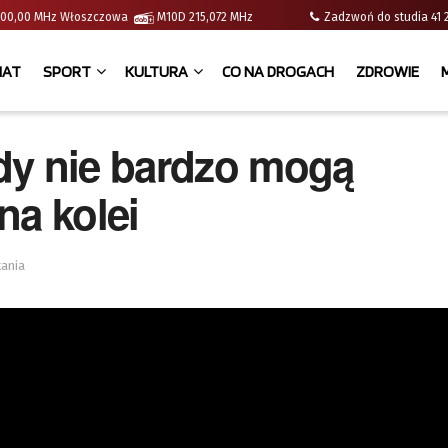
 | 100,00 MHz Włoszczowa
M10D 215,072 MHz
Zadzwoń do studia 
IAT
SPORT
KULTURA
CO NA DROGACH
ZDROWIE
dy nie bardzo mogą
na kolei
tania