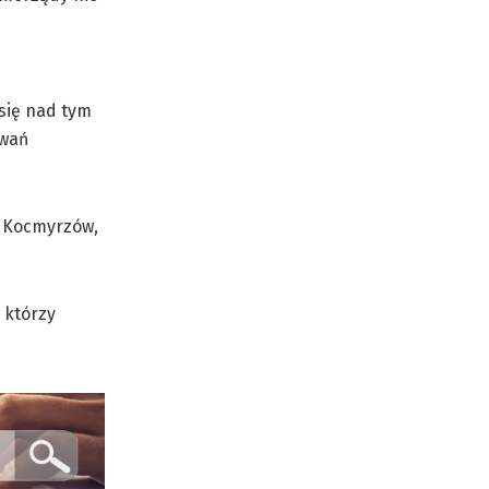
 się nad tym
iwań
, Kocmyrzów,
 którzy