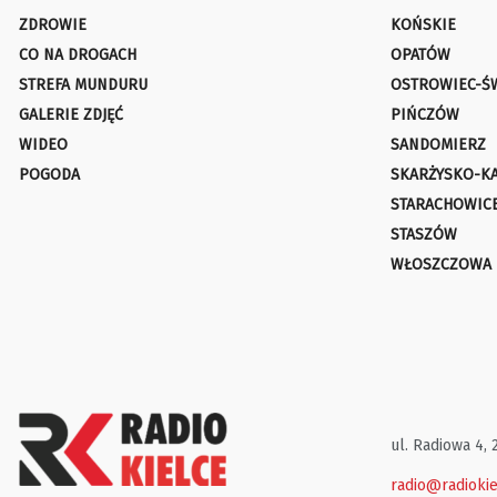
ZDROWIE
KOŃSKIE
CO NA DROGACH
OPATÓW
STREFA MUNDURU
OSTROWIEC-Ś
GALERIE ZDJĘĆ
PIŃCZÓW
WIDEO
SANDOMIERZ
POGODA
SKARŻYSKO-K
STARACHOWIC
STASZÓW
WŁOSZCZOWA
ul. Radiowa 4, 
radio@radiokie