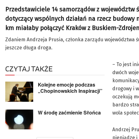
Przedstawiciele 14 samorządów z województw św
dotyczący wspólnych działań na rzecz budowy no
km miałaby połączyć Kraków z Buskiem-Zdroje
Zdaniem Andrzeja Prusia, członka zarządu województwa świ
jeszcze długa droga.
– To jest i
CZYTAJ TAKŻE
dwóch woje
komunikacyj
Kolejne emocje podczas
drogowy i w
„Chopinowskich Inspiracji”
oczekują mo
bardzo stra
W środę zaćmienie Słońca
wola społec
Andrzej Pru
pieniądze i