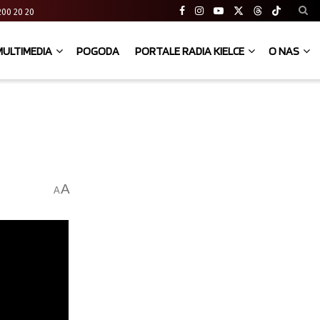
41 200 20 20
MULTIMEDIA
POGODA
PORTALE RADIA KIELCE
O NAS
A
A