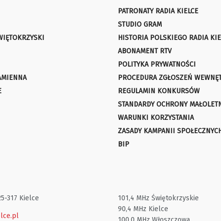
PATRONATY RADIA KIELCE
STUDIO GRAM
WIĘTOKRZYSKI
HISTORIA POLSKIEGO RADIA KIE
ABONAMENT RTV
POLITYKA PRYWATNOŚCI
AMIENNA
PROCEDURA ZGŁOSZEŃ WEWNĘ
E
REGULAMIN KONKURSÓW
STANDARDY OCHRONY MAŁOLET
WARUNKI KORZYSTANIA
ZASADY KAMPANII SPOŁECZNYC
BIP
25-317 Kielce
101,4 MHz Świętokrzyskie
90,4 MHz Kielce
lce.pl
100,0 MHz Włoszczowa