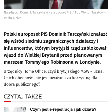
Na zdjęciu: Dominik Tarczyński - europoseł PiS / Fot. Wiktor Taszłow -
Radio Kielce
Polski europoseł PiS Dominik Tarczyński znalazł
się wśród siedmiu zagranicznych działaczy i
influencerów, którym brytyjski rząd zablokował
wjazd do Wielkiej Brytanii przed planowanym
marszem Tommy’ego Robinsona w Londynie.
Urzędnicy Home Office, czyli brytyjskiego MSW – uznali,
że ich obecność „nie jest uważana za korzystną dla
dobra publicznego”.
CZYTAJ TAKŻE
Czym jest e-rejestracja i jak działa?