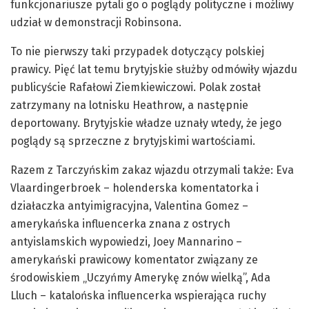
funkcjonariusze pytali go o poglądy polityczne i możliwy
udział w demonstracji Robinsona.
To nie pierwszy taki przypadek dotyczący polskiej
prawicy. Pięć lat temu brytyjskie służby odmówiły wjazdu
publicyście Rafałowi Ziemkiewiczowi. Polak został
zatrzymany na lotnisku Heathrow, a następnie
deportowany. Brytyjskie władze uznały wtedy, że jego
poglądy są sprzeczne z brytyjskimi wartościami.
Razem z Tarczyńskim zakaz wjazdu otrzymali także: Eva
Vlaardingerbroek – holenderska komentatorka i
działaczka antyimigracyjna, Valentina Gomez –
amerykańska influencerka znana z ostrych
antyislamskich wypowiedzi, Joey Mannarino –
amerykański prawicowy komentator związany ze
środowiskiem „Uczyńmy Amerykę znów wielką”, Ada
Lluch – katalońska influencerka wspierająca ruchy