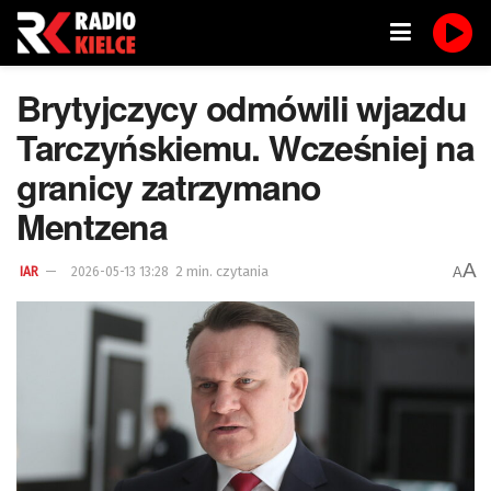
Brytyjczycy odmówili wjazdu
Tarczyńskiemu. Wcześniej na
granicy zatrzymano
Mentzena
A
2 min. czytania
A
IAR
2026-05-13 13:28