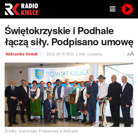
Świętokrzyskie i Podhale
łączą siły. Podpisano umowę
A
2 min. czytania
A
Aleksandra Słowak
2026-05-15 18:13
Źródło: Starostwo Powiatowe w Kielcach