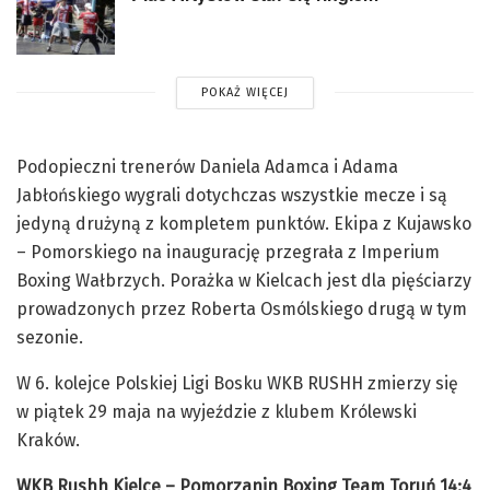
POKAŻ WIĘCEJ
Podopieczni trenerów Daniela Adamca i Adama
Jabłońskiego wygrali dotychczas wszystkie mecze i są
jedyną drużyną z kompletem punktów. Ekipa z Kujawsko
– Pomorskiego na inaugurację przegrała z Imperium
Boxing Wałbrzych. Porażka w Kielcach jest dla pięściarzy
prowadzonych przez Roberta Osmólskiego drugą w tym
sezonie.
W 6. kolejce Polskiej Ligi Bosku WKB RUSHH zmierzy się
w piątek 29 maja na wyjeździe z klubem Królewski
Kraków.
WKB Rushh Kielce – Pomorzanin Boxing Team Toruń 14:4