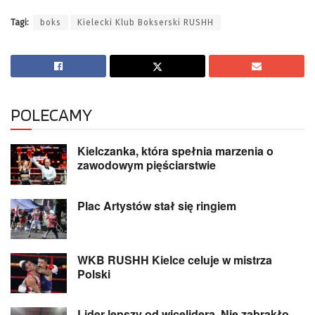
Tagi:
boks
Kielecki Klub Bokserski RUSHH
POLECAMY
Kielczanka, która spełnia marzenia o
zawodowym pięściarstwie
Plac Artystów stał się ringiem
WKB RUSHH Kielce celuje w mistrza
Polski
Lider lepszy od wicelidera. Nie zabrakło