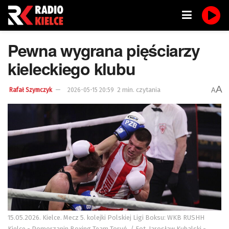
Pewna wygrana pięściarzy
kieleckiego klubu
A
2 min. czytania
A
Rafał Szymczyk
2026-05-15 20:59
15.05.2026. Kielce. Mecz 5. kolejki Polskiej Ligi Boksu: WKB RUSHH
Kielce - Pomorzanin Boxing Team Toruń. / Fot. Jarosław Kubalski -