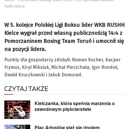
Radio Kielce
W 5. kolejce Polskiej Ligi Boksu lider WKB RUSHH
Kielce wygrał przed własną publicznością 14:4 z
Pomorzaninem Boxing Team Toruń i umocnił się
na pozycji lidera.
Punkty dla gospodarzy zdobyli: Roman Kucher, Kacper
Frymus, Kirył Miksiuk, Michał Pierzchała, Igor Rondoś,
Dawid Kruczkowski i Jakub Domurad.
CZYTAJ TAKŻE
Kielczanka, która spełnia marzenia o
zawodowym pięściarstwie
Plac Artystów stał się ringiem