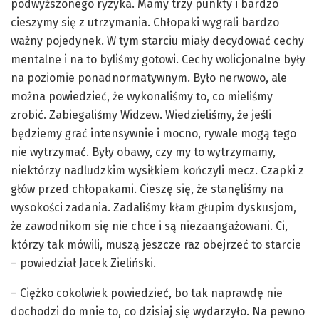
podwyższonego ryzyka. Mamy trzy punkty i bardzo
cieszymy się z utrzymania. Chłopaki wygrali bardzo
ważny pojedynek. W tym starciu miały decydować cechy
mentalne i na to byliśmy gotowi. Cechy wolicjonalne były
na poziomie ponadnormatywnym. Było nerwowo, ale
można powiedzieć, że wykonaliśmy to, co mieliśmy
zrobić. Zabiegaliśmy Widzew. Wiedzieliśmy, że jeśli
będziemy grać intensywnie i mocno, rywale mogą tego
nie wytrzymać. Były obawy, czy my to wytrzymamy,
niektórzy nadludzkim wysiłkiem kończyli mecz. Czapki z
głów przed chłopakami. Cieszę się, że stanęliśmy na
wysokości zadania. Zadaliśmy kłam głupim dyskusjom,
że zawodnikom się nie chce i są niezaangażowani. Ci,
którzy tak mówili, muszą jeszcze raz obejrzeć to starcie
– powiedział Jacek Zieliński.
– Ciężko cokolwiek powiedzieć, bo tak naprawdę nie
dochodzi do mnie to, co dzisiaj się wydarzyło. Na pewno