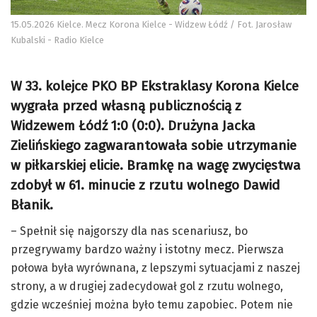
15.05.2026 Kielce. Mecz Korona Kielce - Widzew Łódź / Fot. Jarosław
Kubalski - Radio Kielce
W 33. kolejce PKO BP Ekstraklasy Korona Kielce
wygrała przed własną publicznością z
Widzewem Łódź 1:0 (0:0). Drużyna Jacka
Zielińskiego zagwarantowała sobie utrzymanie
w piłkarskiej elicie. Bramkę na wagę zwycięstwa
zdobył w 61. minucie z rzutu wolnego Dawid
Błanik.
– Spełnił się najgorszy dla nas scenariusz, bo
przegrywamy bardzo ważny i istotny mecz. Pierwsza
połowa była wyrównana, z lepszymi sytuacjami z naszej
strony, a w drugiej zadecydował gol z rzutu wolnego,
gdzie wcześniej można było temu zapobiec. Potem nie