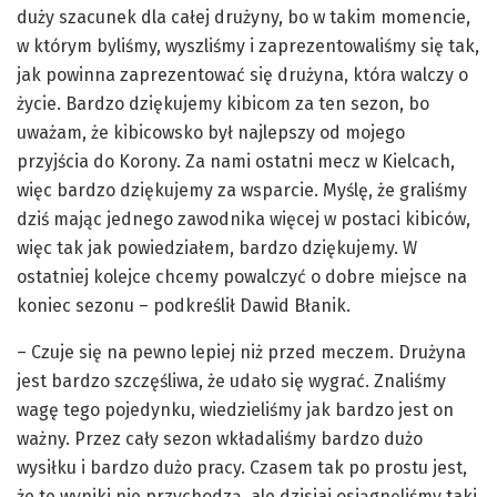
duży szacunek dla całej drużyny, bo w takim momencie,
w którym byliśmy, wyszliśmy i zaprezentowaliśmy się tak,
jak powinna zaprezentować się drużyna, która walczy o
życie. Bardzo dziękujemy kibicom za ten sezon, bo
uważam, że kibicowsko był najlepszy od mojego
przyjścia do Korony. Za nami ostatni mecz w Kielcach,
więc bardzo dziękujemy za wsparcie. Myślę, że graliśmy
dziś mając jednego zawodnika więcej w postaci kibiców,
więc tak jak powiedziałem, bardzo dziękujemy. W
ostatniej kolejce chcemy powalczyć o dobre miejsce na
koniec sezonu – podkreślił Dawid Błanik.
– Czuje się na pewno lepiej niż przed meczem. Drużyna
jest bardzo szczęśliwa, że udało się wygrać. Znaliśmy
wagę tego pojedynku, wiedzieliśmy jak bardzo jest on
ważny. Przez cały sezon wkładaliśmy bardzo dużo
wysiłku i bardzo dużo pracy. Czasem tak po prostu jest,
że te wyniki nie przychodzą, ale dzisiaj osiągnęliśmy taki