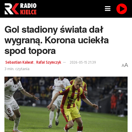
Gol stadiony świata dał
wygraną. Korona uciekła
spod topora
,
Sebastian Kalwat
Rafał Szymczyk
2026-05-15 21:39
A
A
3 min. czytania