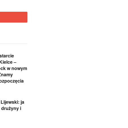
starcie
Kielce –
ock w nowym
 Znamy
rozpoczęcia
Lijewski: ja
 drużyny i