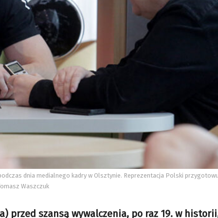
o podczas dnia medialnego kadry w Olsztynie. Reprezentacja Polski przygotow
- Tomasz Waszczuk
ja) przed szansą wywalczenia, po raz 19. w histori