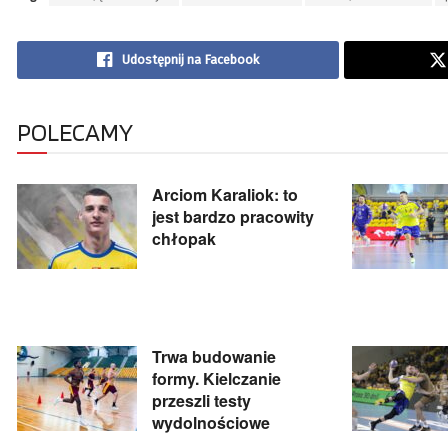
Udostępnij na Facebook
POLECAMY
Arciom Karaliok: to
jest bardzo pracowity
chłopak
Trwa budowanie
formy. Kielczanie
przeszli testy
wydolnościowe