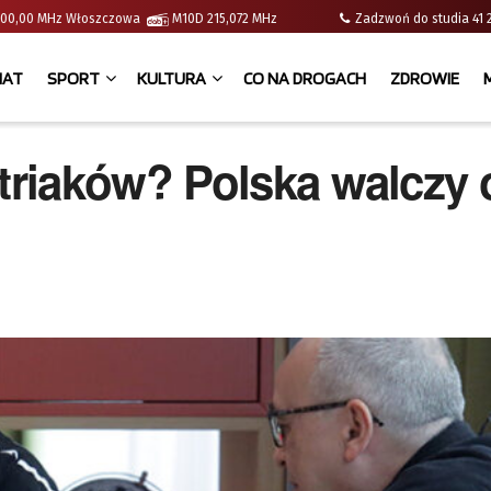
 | 100,00 MHz Włoszczowa
M10D 215,072 MHz
Zadzwoń do studia 
IAT
SPORT
KULTURA
CO NA DROGACH
ZDROWIE
riaków? Polska walczy 