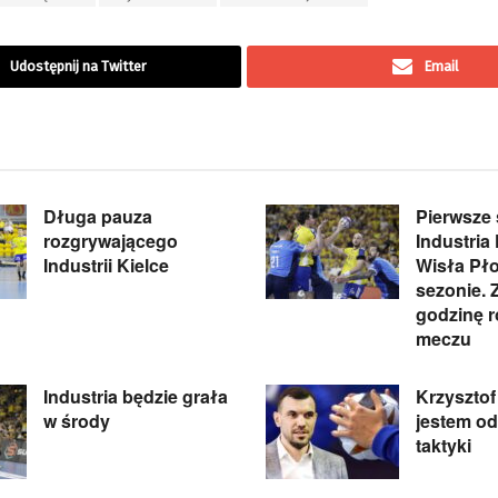
Udostępnij na Twitter
Email
Długa pauza
Pierwsze 
rozgrywającego
Industria 
Industrii Kielce
Wisła Pł
sezonie.
godzinę 
meczu
Industria będzie grała
Krzysztof 
w środy
jestem od
taktyki