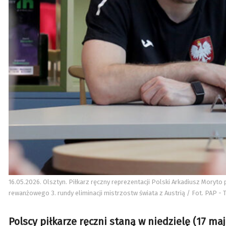
16.05.2026. Olsztyn. Piłkarz ręczny reprezentacji Polski Arkadiusz Moryt
rewanżowego 3. rundy eliminacji mistrzostw świata z Austrią / Fot. PAP 
Polscy piłkarze ręczni staną w niedzielę (17 ma