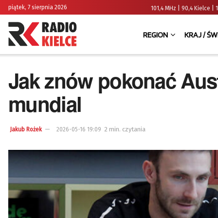
piątek, 7 sierpnia 2026
101,4 MHz | 90,4 Kielce
REGION
KRAJ / ŚW
Jak znów pokonać Aust
mundial
2 min. czytania
Jakub Rożek
2026-05-16 19:09