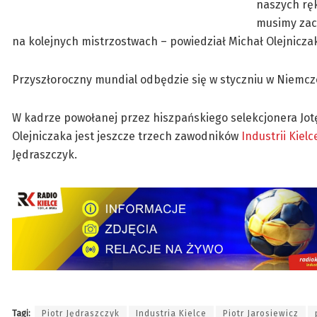
naszych ręk
musimy zach
na kolejnych mistrzostwach – powiedział Michał Olejnicza
Przyszłoroczny mundial odbędzie się w styczniu w Niemcz
W kadrze powołanej przez hiszpańskiego selekcjonera Jot
Olejniczaka jest jeszcze trzech zawodników
Industrii Kielc
Jędraszczyk.
Tagi:
Piotr Jędraszczyk
Industria Kielce
Piotr Jarosiewicz