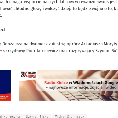
ach i mając wsparcie naszych kibiców w rewanżu awans jest b
ować chłodne głowy i walczyć dalej. To będzie wojna o to, kt
k.
ech.
ę Gonzaleza na dwumecz z Austrią oprócz Arkadiusza Moryty 
e
: skrzydłowy Piotr Jarosiewicz oraz rozgrywający Szymon Sićk
piłka ręczna
Szymon Sićko
Michał Olejniczak