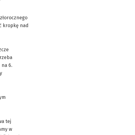
yszłorocznego
ić kropkę nad
zcze
trzeba
 na 6.
y
nym
wa tej
mamy w