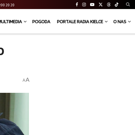
41 200 20 20
MULTIMEDIA
POGODA
PORTALE RADIA KIELCE
O NAS
o
A
A