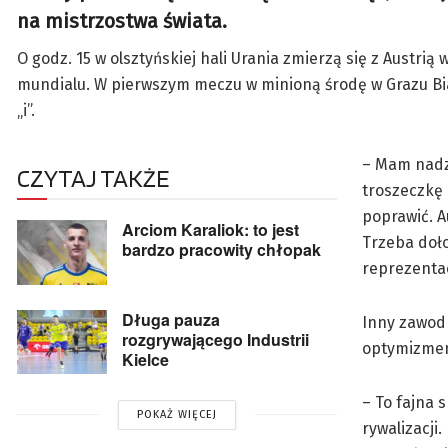
na mistrzostwa świata.
O godz. 15 w olsztyńskiej hali Urania zmierzą się z Austri
mundialu. W pierwszym meczu w minioną środę w Grazu Biał
„i”.
– Mam nadzi
CZYTAJ TAKŻE
troszeczkę o
poprawić. A
Arciom Karaliok: to jest
Trzeba doło
bardzo pracowity chłopak
reprezentacj
Długa pauza
Inny zawodn
rozgrywającego Industrii
optymizmem 
Kielce
– To fajna 
POKAŻ WIĘCEJ
rywalizacji