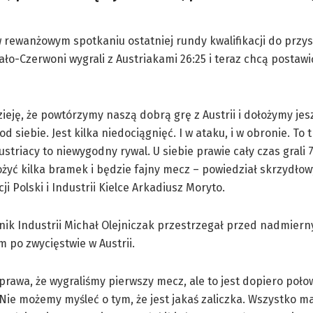
ą w rewanżowym spotkaniu ostatniej rundy kwalifikacji do prz
o-Czerwoni wygrali z Austriakami 26:25 i teraz chcą postaw
eję, że powtórzymy naszą dobrą grę z Austrii i dołożymy jes
d siebie. Jest kilka niedociągnięć. I w ataku, i w obronie. To 
ustriacy to niewygodny rywal. U siebie prawie cały czas grali 7
żyć kilka bramek i będzie fajny mecz – powiedział skrzydłow
i Polski i Industrii Kielce Arkadiusz Moryto.
ik Industrii Michał Olejniczak przestrzegał przed nadmier
po zwycięstwie w Austrii.
sprawa, że wygraliśmy pierwszy mecz, ale to jest dopiero poło
. Nie możemy myśleć o tym, że jest jakaś zaliczka. Wszystko 