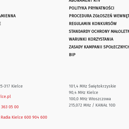
ABONAMENT RTV
POLITYKA PRYWATNOŚCI
AMIENNA
PROCEDURA ZGŁOSZEŃ WEWNĘ
E
REGULAMIN KONKURSÓW
STANDARDY OCHRONY MAŁOLET
WARUNKI KORZYSTANIA
ZASADY KAMPANII SPOŁECZNYC
BIP
25-317 Kielce
101,4 MHz Świętokrzyskie
90,4 MHz Kielce
lce.pl
100,0 MHz Włoszczowa
215,072 MHz / KANAŁ 10D
1 363 05 00
 Radia Kielce
600 904 600