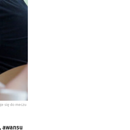
uje się do meczu
i, awansu