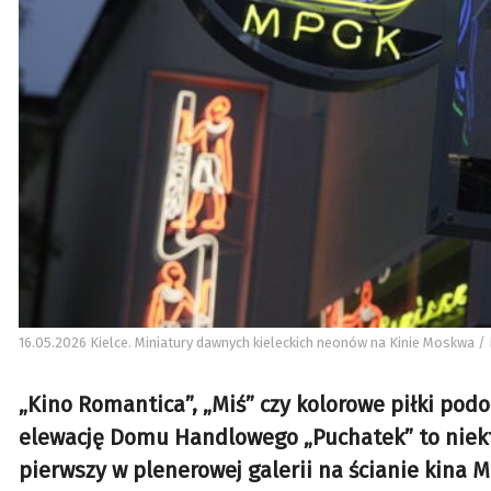
16.05.2026 Kielce. Miniatury dawnych kieleckich neonów na Kinie Moskwa / 
„Kino Romantica”, „Miś” czy kolorowe piłki pod
elewację Domu Handlowego „Puchatek” to niektó
pierwszy w plenerowej galerii na ścianie kina 