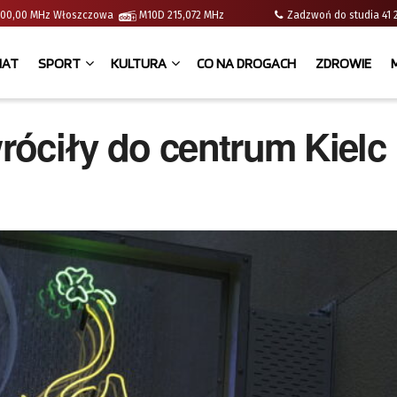
 | 100,00 MHz Włoszczowa
M10D 215,072 MHz
Zadzwoń do studia 
IAT
SPORT
KULTURA
CO NA DROGACH
ZDROWIE
róciły do centrum Kielc