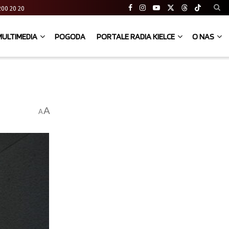
41 200 20 20
MULTIMEDIA
POGODA
PORTALE RADIA KIELCE
O NAS
A
A