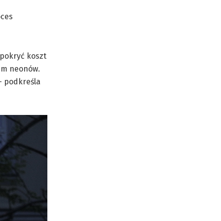
oces
 pokryć koszt
iem neonów.
 – podkreśla