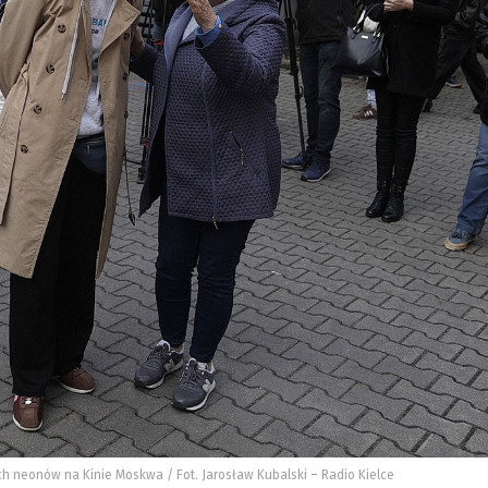
ich neonów na Kinie Moskwa / Fot. Jarosław Kubalski – Radio Kielce