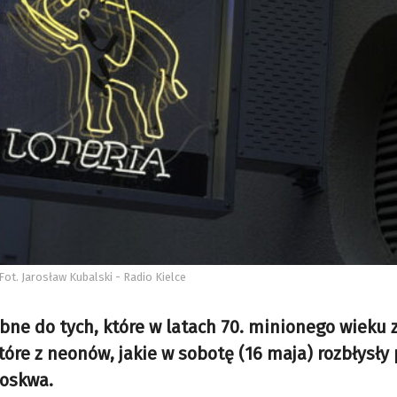
Fot. Jarosław Kubalski - Radio Kielce
obne do tych, które w latach 70. minionego wieku 
re z neonów, jakie w sobotę (16 maja) rozbłysły 
Moskwa.