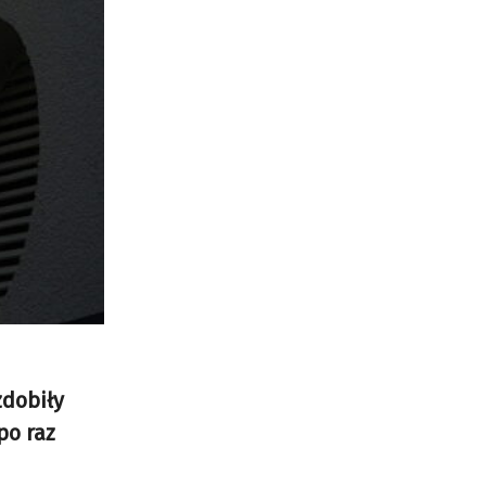
zdobiły
po raz