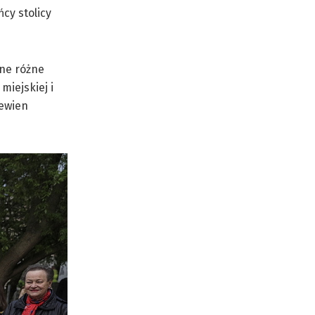
cy stolicy
one różne
miejskiej i
pewien