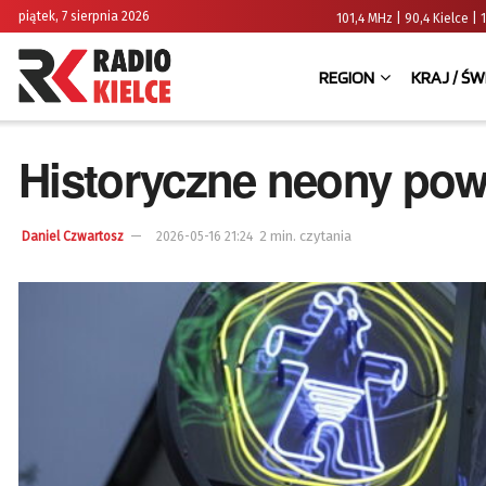
piątek, 7 sierpnia 2026
101,4 MHz | 90,4 Kielce
REGION
KRAJ / ŚW
Historyczne neony pow
2 min. czytania
Daniel Czwartosz
2026-05-16 21:24