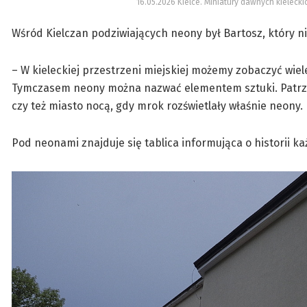
16.05.2026 Kielce. Miniatury dawnych kieleck
Wśród Kielczan podziwiających neony był Bartosz, który n
– W kieleckiej przestrzeni miejskiej możemy zobaczyć wiel
Tymczasem neony można nazwać elementem sztuki. Patrząc
czy też miasto nocą, gdy mrok rozświetlały właśnie neony.
Pod neonami znajduje się tablica informująca o historii ka