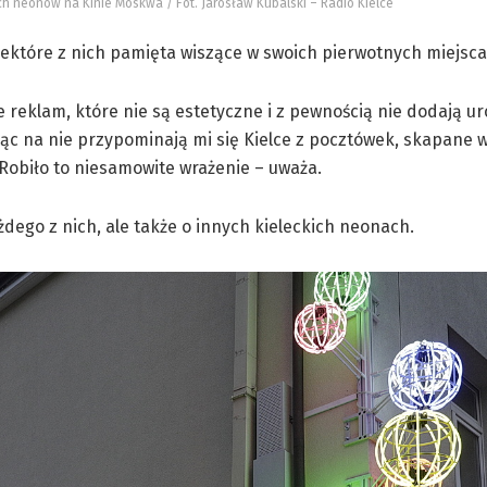
ich neonów na Kinie Moskwa / Fot. Jarosław Kubalski – Radio Kielce
iektóre z nich pamięta wiszące w swoich pierwotnych miejsca
e reklam, które nie są estetyczne i z pewnością nie dodają u
 na nie przypominają mi się Kielce z pocztówek, skapane w
 Robiło to niesamowite wrażenie – uważa.
żdego z nich, ale także o innych kieleckich neonach.