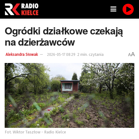
Ogródki działkowe czekają
na dzierżawców
A
2 min. czytania
A
Aleksandra Słowak
2026-05-17 08:29
Fot. Wiktor Taszłow - Radio Kielce