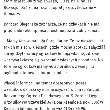
start to jest 300 zł wpisowego, 150 zł. na Fundusz
Rozwoju i 254 zł. na roczną opłatę za użytkowanie –
tłumaczy.
Barbara Biegańska zaznacza, że na działkach nie ma
prądu, ale rekompensatą jest niepowtarzalny klimat.
– Mamy tam wspaniałą florę i faunę. Teraz niewiele jest
takich miejsc w Kielcach, gdzie można spotkać zajączki i
sarny. Użytkownicy ogródków hodują własne, zdrowe
warzywa i cieszą się owocami z własnych nasadzeń. Na
terenie ogródków mamy 46 zbiorników z wodą i 13
ogólnodostępnych studni – dodaje.
Więcej informacji na temat dostępnych posesji i
warunków dzierżawy można uzyskać w biurze Zarządu
Rodzinnego Ogrodu Działkowego im. S. Żeromskiego
przy ulicy Warszawskiej 34 (Dom Rzemiosła pok. 306) w
Kielcach lub pod nr telefonu +48 41 344 86 96.