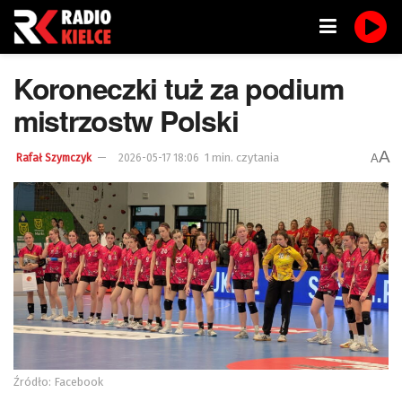
Koroneczki tuż za podium
mistrzostw Polski
A
1 min. czytania
A
Rafał Szymczyk
2026-05-17 18:06
Źródło: Facebook