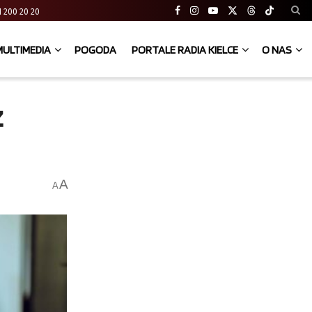
 41 200 20 20
MULTIMEDIA
POGODA
PORTALE RADIA KIELCE
O NAS
z
A
A