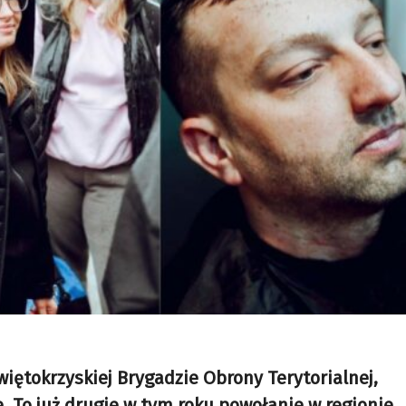
iętokrzyskiej Brygadzie Obrony Terytorialnej,
 To już drugie w tym roku powołanie w regionie