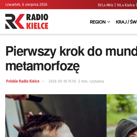
czwartek, 6 sierpnia 2026
101,4 MHz | 90,4 Kielc
REGION
KRAJ / ŚW
Pierwszy krok do mun
metamorfozę
2 min. czytania
Polskie Radio Kielce
2026-05-18 15:50