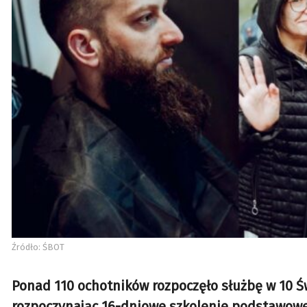
Źródło: ŚBOT
Ponad 110 ochotników rozpoczęło służbę w 10 Św
rozpoczynając 16-dniowe szkolenie podstawowe.