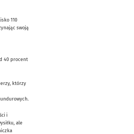
isko 110
zynając swoją
a
ad 40 procent
erzy, którzy
 mundurowych.
ci i
siłku, ale
niczka