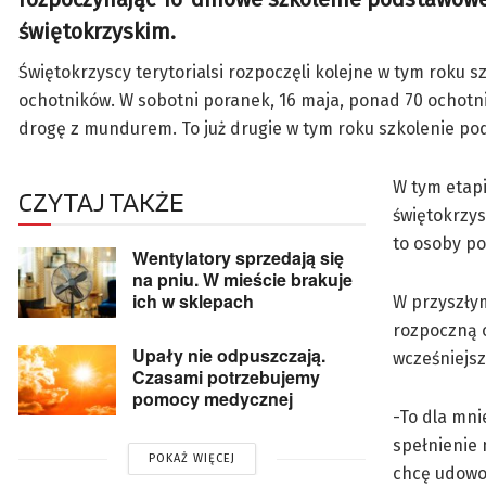
świętokrzyskim.
Świętokrzyscy terytorialsi rozpoczęli kolejne w tym roku 
ochotników. W sobotni poranek, 16 maja, ponad 70 ochotn
drogę z mundurem. To już drugie w tym roku szkolenie po
W tym etap
CZYTAJ TAKŻE
świętokrzys
to osoby pon
Wentylatory sprzedają się
na pniu. W mieście brakuje
ich w sklepach
W przyszłym
rozpoczną 
Upały nie odpuszczają.
wcześniejs
Czasami potrzebujemy
pomocy medycznej
-To dla mni
spełnienie 
POKAŻ WIĘCEJ
chcę udowo