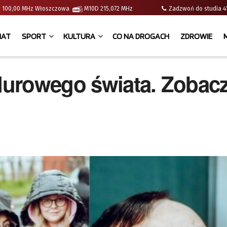
e | 100,00 MHz Włoszczowa
M10D 215,072 MHz
Zadzwoń do studia
IAT
SPORT
KULTURA
CO NA DROGACH
ZDROWIE
durowego świata. Zobac