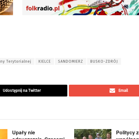
ny Terytorialnej
KIELCE
SANDOMIERZ
BUSKO-ZDRÓJ
Udostępnij na Twitter
Email
Upały nie
Politycy 