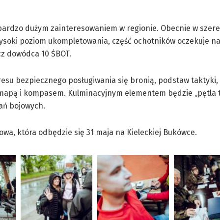
ę bardzo dużym zainteresowaniem w regionie. Obecnie w szer
 wysoki poziom ukompletowania, część ochotników oczekuje n
cz dowódca 10 ŚBOT.
resu bezpiecznego posługiwania się bronią, podstaw taktyki,
z mapą i kompasem. Kulminacyjnym elementem będzie „pętla 
ań bojowych.
wa, która odbędzie się 31 maja na Kieleckiej Bukówce.