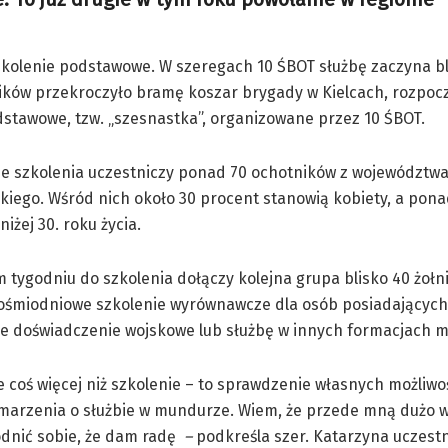
szkolenie podstawowe. W szeregach 10 ŚBOT służbę zaczyna bl
ików przekroczyło bramę koszar brygady w Kielcach, rozpoc
dstawowe, tzw. „szesnastka”, organizowane przez 10 ŚBOT.
ie szkolenia uczestniczy ponad 70 ochotników z województw
kiego. Wśród nich około 30 procent stanowią kobiety, a pon
iżej 30. roku życia.
 tygodniu do szkolenia dołączy kolejna grupa blisko 40 żołni
ośmiodniowe szkolenie wyrównawcze dla osób posiadających
ze doświadczenie wojskowe lub służbę w innych formacjach
e coś więcej niż szkolenie – to sprawdzenie własnych możliwoś
marzenia o służbie w mundurze. Wiem, że przede mną dużo wy
dnić sobie, że dam radę
–
podkreśla szer. Katarzyna uczest