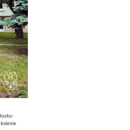
 Busku-
zkolenie