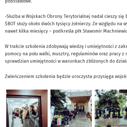
podstawowe.
-Służba w Wojskach Obrony Terytorialnej nadal cieszy si
ŚBOT służy około dwóch tysięcy żołnierzy. Ze względu na
nawet kilka miesięcy – podkreśla płk Sławomir Machniewi
W trakcie szkolenia zdobywają wiedzę i umiejętności z zak
pomocy na polu walki, musztry, regulaminów oraz pracy 
sprawdzian umiejętności w warunkach zbliżonych do dział
Zwieńczeniem szkolenia będzie uroczysta przysięga wojsko