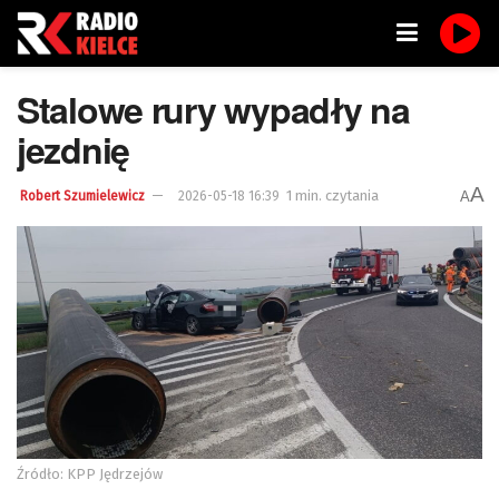
Stalowe rury wypadły na
jezdnię
A
1 min. czytania
A
Robert Szumielewicz
2026-05-18 16:39
Źródło: KPP Jędrzejów