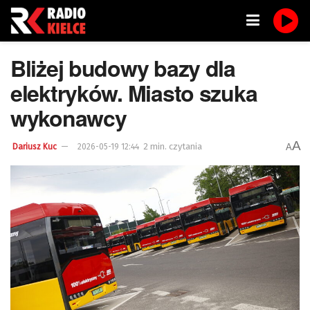
Bliżej budowy bazy dla
elektryków. Miasto szuka
wykonawcy
A
2 min. czytania
A
Dariusz Kuc
2026-05-19 12:44