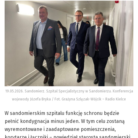
19.05.2026. Sandomierz. Szpital Specjalistyczny w Sandomierzu. Konferencja
wojewody Józefa Bryka / Fot. Grażyna Szlęzak-Wójcik – Radio Kielce
W sandomierskim szpitalu funkcję schronu będzie
pełnić kondygnacja minus jeden. W tym celu zostaną
wyremontowane i zaadaptowane pomieszczenia,
korytarze i łączniki – powiedział starosta sandomierski