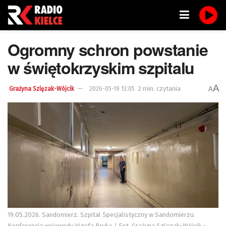
Ogromny schron powstanie
w świętokrzyskim szpitalu
A
2 min. czytania
A
Grażyna Szlęzak-Wójcik
2026-05-19 13:05
19.05.2026. Sandomierz. Szpital Specjalistyczny w Sandomierzu.
Konferencja wojewody Józefa Bryka / Fot. Grażyna Szlęzak-Wójcik -