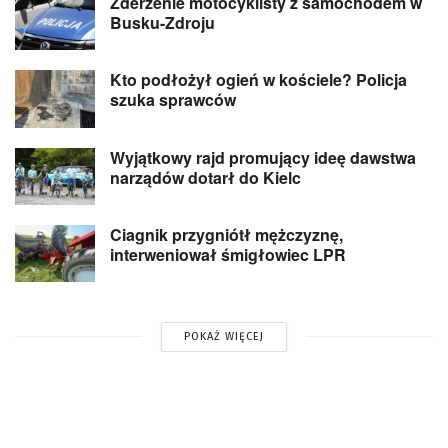
Zderzenie motocyklisty z samochodem w
Busku-Zdroju
Kto podłożył ogień w kościele? Policja
szuka sprawców
Wyjątkowy rajd promujący ideę dawstwa
narządów dotarł do Kielc
Ciagnik przygniótł mężczyznę,
interweniował śmigłowiec LPR
POKAŻ WIĘCEJ