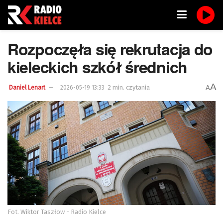
Rozpoczęła się rekrutacja do
kieleckich szkół średnich
A
2 min. czytania
A
Daniel Lenart
2026-05-19 13:33
Fot. Wiktor Taszłow - Radio Kielce