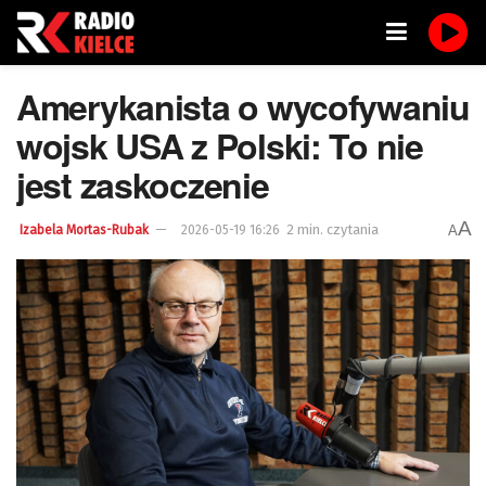
Amerykanista o wycofywaniu
wojsk USA z Polski: To nie
jest zaskoczenie
A
2 min. czytania
A
Izabela Mortas-Rubak
2026-05-19 16:26