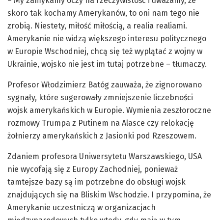
– My zamykamy oczy na rzeczywistość i uważamy, że
skoro tak kochamy Amerykanów, to oni nam tego nie
zrobią. Niestety, miłość miłością, a realia realiami.
Amerykanie nie widzą większego interesu politycznego
w Europie Wschodniej, chcą się też wyplątać z wojny w
Ukrainie, wojsko nie jest im tutaj potrzebne – tłumaczy.
Profesor Włodzimierz Batóg zauważa, że zignorowano
sygnały, które sugerowały zmniejszenie liczebności
wojsk amerykańskich w Europie. Wymienia zeszłoroczne
rozmowy Trumpa z Putinem na Alasce czy relokację
żołnierzy amerykańskich z Jasionki pod Rzeszowem.
Zdaniem profesora Uniwersytetu Warszawskiego, USA
nie wycofają się z Europy Zachodniej, ponieważ
tamtejsze bazy są im potrzebne do obsługi wojsk
znajdujących się na Bliskim Wschodzie. I przypomina, że
Amerykanie uczestniczą w organizacjach