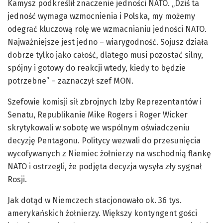
Kamysz podkreślił znaczenie jedności NATO. „Dziś ta
jedność wymaga wzmocnienia i Polska, my możemy
odegrać kluczową rolę we wzmacnianiu jedności NATO.
Najważniejsze jest jedno – wiarygodność. Sojusz działa
dobrze tylko jako całość, dlatego musi pozostać silny,
spójny i gotowy do reakcji wtedy, kiedy to będzie
potrzebne” – zaznaczył szef MON.
Szefowie komisji sił zbrojnych Izby Reprezentantów i
Senatu, Republikanie Mike Rogers i Roger Wicker
skrytykowali w sobotę we wspólnym oświadczeniu
decyzję Pentagonu. Politycy wezwali do przesunięcia
wycofywanych z Niemiec żołnierzy na wschodnią flankę
NATO i ostrzegli, że podjęta decyzja wysyła zły sygnał
Rosji.
Jak dotąd w Niemczech stacjonowało ok. 36 tys.
amerykańskich żołnierzy. Większy kontyngent gości