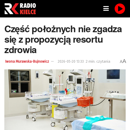
Część położnych nie zgadza
się z propozycją resortu
zdrowia
A
2 min. czytania
A
Iwona Murawska-Bujnowicz
2026-05-20 13:33