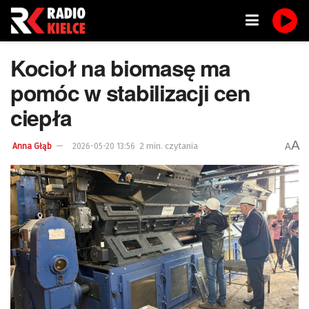
Kocioł na biomasę ma
pomóc w stabilizacji cen
ciepła
A
2 min. czytania
A
Anna Głąb
2026-05-20 13:56